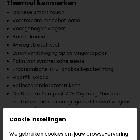
Thermal kenmerken
Dainese Smart touch
Verstelbare manchet band
Voorgebogen vingers
Aantrekband
4-weg stretch stof
Leren versteviging op de vingertoppen
Palm van synthetische suède
Ergonomische TPU-knokkelbescherming
Fiberfill isolatie
Reflecterende inzetstukken
De Dainese Tempest 2 D-Dry Long Thermal
motorhandschoenen zijn gecertificeerd volgens
EN 13594/2015 categorie II niveau 1
Cookie instellingen
Meer informatie nodig?
We gebruiken cookies om jouw browse-ervaring
Heb je meer informatie nodig over dit product?