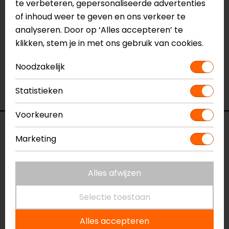
te verbeteren, gepersonaliseerde advertenties
Neem dan
contact
met ons op of kom langs in één
of inhoud weer te geven en ons verkeer te
van
onze winkels
in Breda, Capelle aan den IJssel,
analyseren. Door op ‘Alles accepteren’ te
Eindhoven, Vianen of Apeldoorn. In de winkels kun je
klikken, stem je in met ons gebruik van cookies.
het product bekijken & passen en staan onze
verkoopmedewerkers voor je klaar met advies.
Noodzakelijk
Bekijk ook eens onze
andere winter
motorhandschoenen.
Statistieken
Voorkeuren
Specificaties
Marketing
Naam
Tempest 2 D-Dry Long
Thermal
Alles afwijzen
motorhandschoenen
Model
2018100005
Selectie toestaan
Merk
Dainese
Alles accepteren
Kleur
Zwart