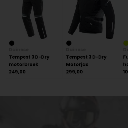
Dainese
Dainese
D
Tempest 3 D-Dry
Tempest 3 D-Dry
F
motorbroek
Motorjas
h
249,00
299,00
1