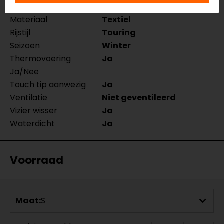
Manchetlengte
Lang
Materiaal
Textiel
Rijstijl
Touring
Seizoen
Winter
Thermovoering
Ja
Ja/Nee
Touch tip aanwezig
Ja
Ventilatie
Niet geventileerd
Vizier wisser
Ja
Waterdicht
Ja
Voorraad
Maat:
S