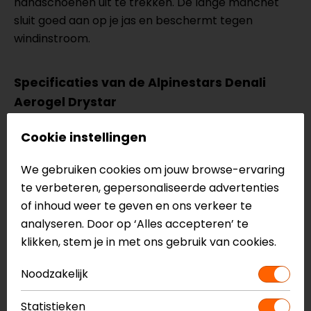
handschoenen uit te trekken. De lange manchet
sluit goed aan op je jas en beschermt tegen
windinstroom.
Specificaties van de Alpinestars Denali
Aerogel Drystar
Winter motorhandschoenen
Cookie instellingen
Touring/Adventure
Lange manchet
We gebruiken cookies om jouw browse-ervaring
Gemaakt van stretch-polyester, softshell en
te verbeteren, gepersonaliseerde advertenties
ripstop
of inhoud weer te geven en ons verkeer te
Palm van geitenleer met gripversteviging
analyseren. Door op ‘Alles accepteren’ te
Drystar membraan: waterdicht en ademend
klikken, stem je in met ons gebruik van cookies.
PrimaLoft Gold Aerogel isolatie op de vingers
Visco-elastische knokkelprotector
Noodzakelijk
Versterkte handpalm met ARshield-materiaal
Touchscreen compatibele vingertoppen
Statistieken