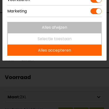
Bekijk onze andere
winter motorhandschoenen.
Marketing
Specificaties
Alles afwijzen
Naam
IXS Almeria Evo WindStopper
Selectie toestaan
Onderhandschoenen
Model
137998
Alles accepteren
Merk
Sixs
Kleur
Zwart
Voorraad
Maat:
2XL