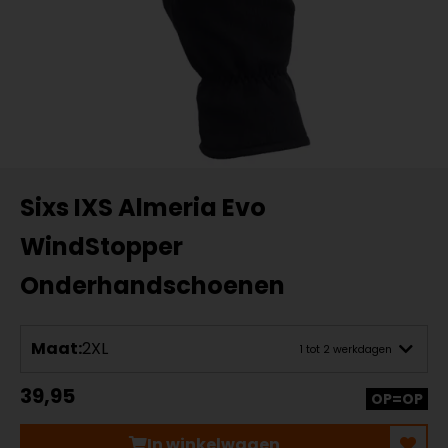
Sixs IXS Almeria Evo
WindStopper
Onderhandschoenen
Maat:
2XL
1 tot 2 werkdagen
39,95
OP=OP
In winkelwagen