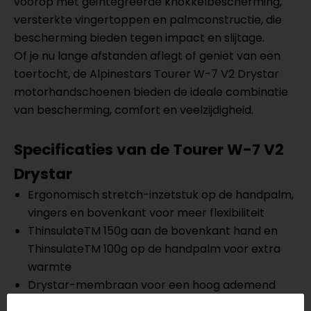
voorop met geïntegreerde knokkelbescherming,
versterkte vingertoppen en palmconstructie, die
bescherming bieden tegen impact en slijtage.
Of je nu lange afstanden aflegt of geniet van een
toertocht, de Alpinestars Tourer W-7 V2 Drystar
motorhandschoenen bieden de ideale combinatie
van bescherming, comfort en veelzijdigheid.
Specificaties van de Tourer W-7 V2
Drystar
Ergonomisch stretch-inzetstuk op de handpalm,
vingers en bovenkant voor meer flexibiliteit
ThinsulateTM 150g aan de bovenkant hand en
ThinsulateTM 100g op de handpalm voor extra
warmte
Drystar-membraan voor een hoog ademend
vermogen en uitstekende prestaties onder alle