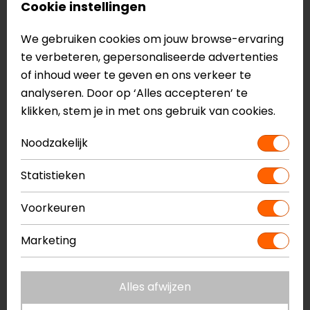
Cookie instellingen
weersomstandigheden
Lange manchet
We gebruiken cookies om jouw browse-ervaring
Gemaakt van een mix van leer en softshell voor
te verbeteren, gepersonaliseerde advertenties
duurzaamheid en extra comfort
of inhoud weer te geven en ons verkeer te
Dunne manchetsluiting en polssluiting
analyseren. Door op ‘Alles accepteren’ te
Zijverstevigingen voor extra bescherming
klikken, stem je in met ons gebruik van cookies.
Gewatteerde vingers
Duim- en handpalmversterking
Noodzakelijk
Touchscreen-compatible vingertoppen
Reflecterende details
Statistieken
visco-elastisch, SP Lite bedekte
Voorkeuren
knokkelbescherming
CE II EN 13594:2015 NIVEAU 1 KP
Marketing
Meer informatie nodig?
Heb je meer informatie nodig over dit product?
Alles afwijzen
Neem dan
contact
met ons op of kom langs in één