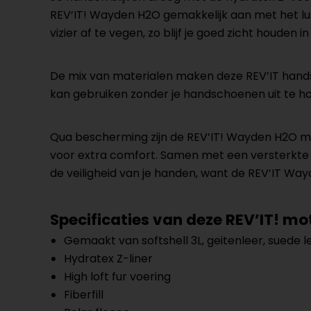
REV’IT! Wayden H2O gemakkelijk aan met het lusj
vizier af te vegen, zo blijf je goed zicht houde
De mix van materialen maken deze REV’IT handsc
kan gebruiken zonder je handschoenen uit te h
Qua bescherming zijn de REV’IT! Wayden H2O 
voor extra comfort. Samen met een versterkte 
de veiligheid van je handen, want de REV’IT 
Specificaties van deze REV’IT! 
Gemaakt van softshell 3L, geitenleer, suede l
Hydratex Z-liner
High loft fur voering
Fiberfill