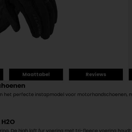
Maattabel
Reviews
choenen
het perfecte instapmodel voor motorhandschoenen, met
n H2O
ing. De high loft fur voering met tri-fleece voering hou