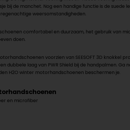
e bij de manchet. Nog een handige functie is de suede le
n in regenachtige weersomstandigheden.
hoenen comfortabel en duurzaam, het gebruik van microfib
oeven doen.
motorhandschoenen voorzien van SEESOFT 3D knokkel pr
en dubbele laag van PWR Shield bij de handpalmen. Ga 
Wayden H2O winter motorhandschoenen beschermen je.
motorhandschoenen
eer en microfiber