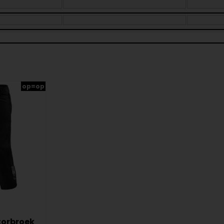
op=op
torbroek