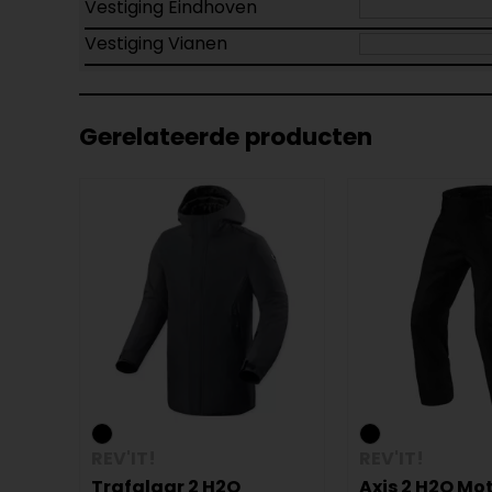
Vestiging Eindhoven
Vestiging Vianen
Gerelateerde producten
REV'IT!
REV'IT!
Trafalgar 2 H2O
Axis 2 H2O Mo