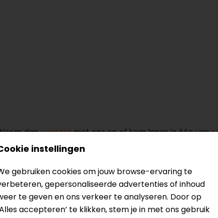
? Neem dan
contact
met ons op of kom langs in één van
o
kun je het product bekijken & passen en staan onze verko
Cookie instellingen
We gebruiken cookies om jouw browse-ervaring te
verbeteren, gepersonaliseerde advertenties of inhoud
weer te geven en ons verkeer te analyseren. Door op
‘Alles accepteren’ te klikken, stem je in met ons gebruik