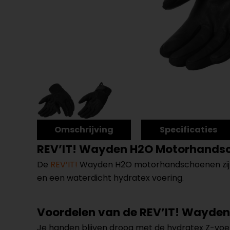
Omschrijving
Specificaties
REV’IT! Wayden H2O Motorhands
De
REV’IT!
Wayden H2O motorhandschoenen zijn 
en een waterdicht hydratex voering.
Voordelen van de REV’IT! Wayde
Je handen blijven droog met de hydratex Z-voer