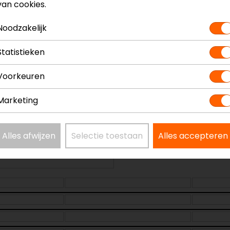
handschoenen
van cookies.
Model
Kleur
Noodzakelijk
Materiaal
Seizoen
Statistieken
Touch tip aa
Vizier wisser
Voorkeuren
Marketing
Alles afwijzen
Selectie toestaan
Alles accepteren