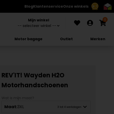
Blog
Klantenservice
Onze winkels
8.7
0
Mijn winkel
Motor bagage
Outlet
Merken
REV'IT! Wayden H2O
Motorhandschoenen
Wat is mijn maat?
Maat:
3XL
3 tot 4 werkdagen