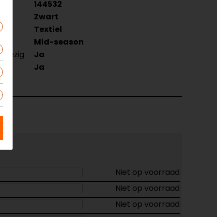
144532
Zwart
Textiel
Mid-season
nwezig
Ja
Ja
Niet op voorraad
Niet op voorraad
Niet op voorraad