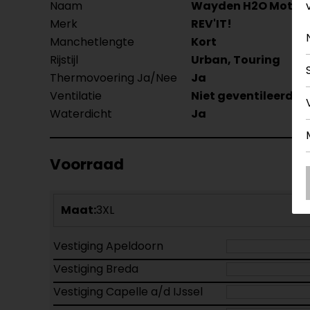
Naam
Wayden H2O Motor
Merk
REV'IT!
Manchetlengte
Kort
Rijstijl
Urban, Touring
Thermovoering Ja/Nee
Ja
Ventilatie
Niet geventileerd
Waterdicht
Ja
Voorraad
Maat:
3XL
Vestiging Apeldoorn
Vestiging Breda
Vestiging Capelle a/d IJssel