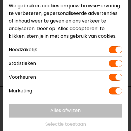
We gebruiken cookies om jouw browse-ervaring
Meer informatie nodig?
te verbeteren, gepersonaliseerde advertenties
Heb je meer informatie nodig over dit product?
of inhoud weer te geven en ons verkeer te
Neem dan
contact
met ons op of kom langs in één
analyseren. Door op ‘Alles accepteren’ te
van
onze winkels
in Breda, Capelle aan den IJssel,
klikken, stem je in met ons gebruik van cookies.
Eindhoven, Vianen of Apeldoorn. In de winkels kun je
Noodzakelijk
het product bekijken & passen en staan onze
verkoopmedewerkers voor je klaar met advies.
Statistieken
Bekijk ook onze andere
winter
motorhandschoenen.
Voorkeuren
Marketing
Specificaties
Alles afwijzen
Naam
Kevin
Motorhandschoenen
Selectie toestaan
Model
68415