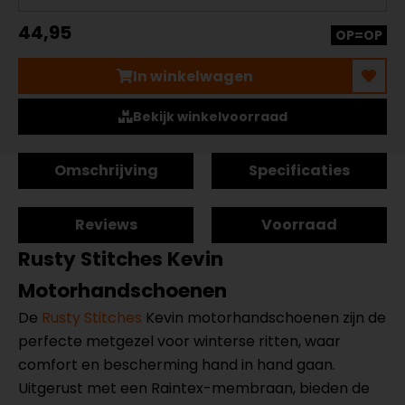
44,95
OP=OP
In winkelwagen
Bekijk winkelvoorraad
Omschrijving
Specificaties
Reviews
Voorraad
Rusty Stitches Kevin
Motorhandschoenen
De
Rusty Stitches
Kevin motorhandschoenen zijn de
perfecte metgezel voor winterse ritten, waar
comfort en bescherming hand in hand gaan.
Uitgerust met een Raintex-membraan, bieden de