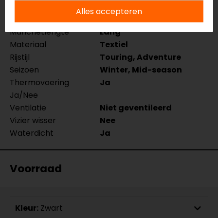
Merk
Rusty Stitches
Alles accepteren
Kleur
Zwart
Manchetlengte
Lang
Materiaal
Textiel
Rijstijl
Touring, Adventure
Seizoen
Winter, Mid-season
Thermovoering
Ja
Ja/Nee
Ventilatie
Niet geventileerd
Vizier wisser
Nee
Waterdicht
Ja
Voorraad
Kleur:
Zwart