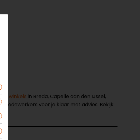
nze winkels
in Breda, Capelle aan den IJssel,
opmedewerkers voor je klaar met advies. Bekijk