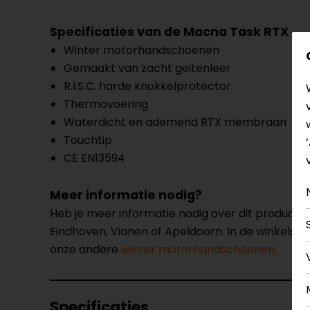
Specificaties van de Macna Task RTX
Winter motorhandschoenen
Gemaakt van zacht geitenleer
R.I.S.C. harde knokkelprotector
Thermovoering
Waterdicht en ademend RTX membraan
Touchtip
CE EN13594
Meer informatie nodig?
Heb je meer informatie nodig over dit product
Eindhoven, Vianen of Apeldoorn. In de winkels 
onze andere
winter motorhandschoenen.
Specificaties