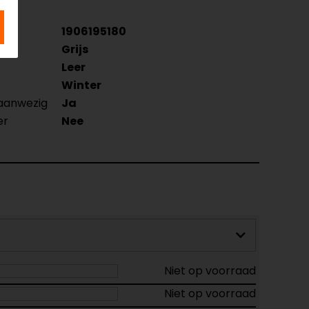
1906195180
Grijs
Leer
Winter
 aanwezig
Ja
er
Nee
Niet op voorraad
Niet op voorraad