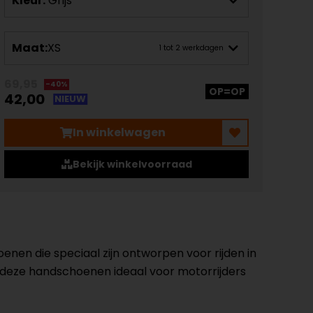
Kleur:
Grijs
Maat:
XS
1 tot 2 werkdagen
69,95
-40%
OP=OP
42,00
NIEUW
In winkelwagen
Bekijk winkelvoorraad
en die speciaal zijn ontworpen voor rijden in
n deze handschoenen ideaal voor motorrijders