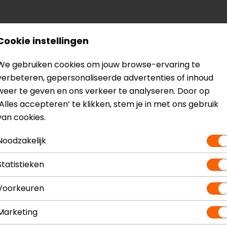
Cookie instellingen
We gebruiken cookies om jouw browse-ervaring te
verbeteren, gepersonaliseerde advertenties of inhoud
weer te geven en ons verkeer te analyseren. Door op
‘Alles accepteren’ te klikken, stem je in met ons gebruik
van cookies.
Noodzakelijk
? Neem dan
contact
met ons op of kom langs in één van
o
Statistieken
kun je het product bekijken & passen en staan onze verko
Voorkeuren
Marketing