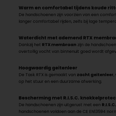
Warm en comfortabel tijdens koude rit
De handschoenen zijn voorzien van een comfo
langer comfortabel rijden, zelfs bij lage temper
Waterdicht met ademend RTX membra
Dankzij het
RTX membraan
zijn de handschoene
overtollig vocht van binnenuit goed wordt afge
Hoogwaardig geitenleer
De Task RTX is gemaakt van
zacht geitenleer
,
op het stuur en een duurzame afwerking.
Bescherming met R.I.S.C. knokkelprotec
De handschoenen zijn uitgerust met een
R.I.S.
handschoenen voldoen aan de CE EN13594 norm