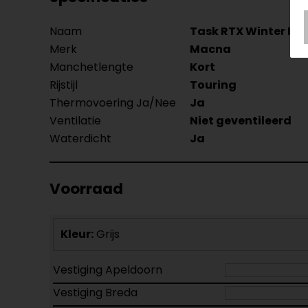
Naam
Task RTX Winter M
Merk
Macna
Manchetlengte
Kort
Rijstijl
Touring
Thermovoering Ja/Nee
Ja
Ventilatie
Niet geventileerd
Waterdicht
Ja
Voorraad
Kleur:
Grijs
Vestiging Apeldoorn
Vestiging Breda