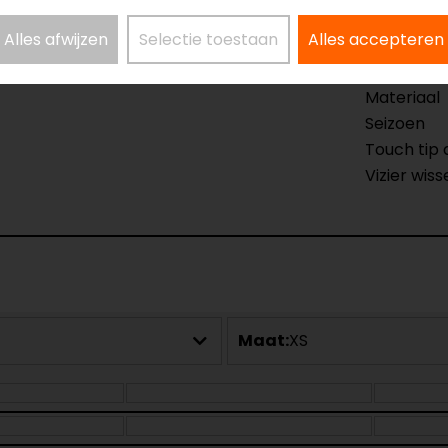
Alles afwijzen
Selectie toestaan
Alles accepteren
otorhandschoenen
Model
Kleur
Materiaal
Seizoen
Touch tip
Vizier wiss
Maat:
XS