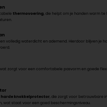
ten
rtabele
thermovoering
, die helpt om je handen warm te h
aturen.
an
n volledig waterdicht en ademend. Hierdoor blijven je han
voerd.
 wat zorgt voor een comfortabele pasvorm en goede flexibil
tor
C. harde knokkelprotector
, die zorgt voor betrouwbare 
, wat staat voor een goed beschermingsniveau.