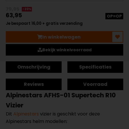
79,95
-20%
63,95
OP=OP
Je bespaart 16,00 + gratis verzending
In winkelwagen
Bekijk winkelvoorraad
Omschrijving
Specificaties
Reviews
Voorraad
Alpinestars AFHS-01 Supertech R10
Vizier
Dit
Alpinestars
vizier is geschikt voor deze
Alpinestars helm modellen: