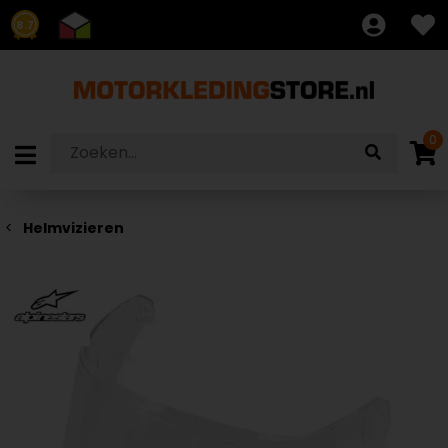
8.7
0
Helmvizieren