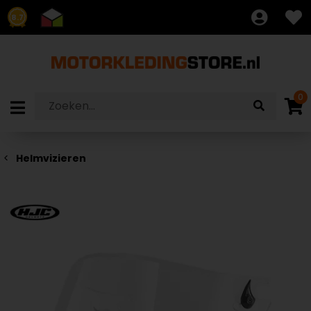
8.7
0
Helmvizieren