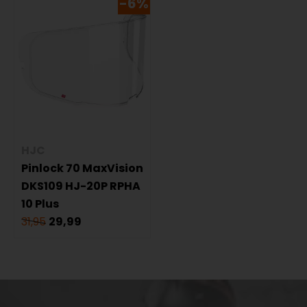
-6%
HJC
Pinlock 70 MaxVision
DKS109 HJ-20P RPHA
10 Plus
31,95
29,99