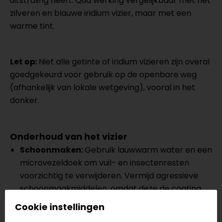
uitstraling heeft. Qua werking vergelijkbaar met het
zilveren en blauwe iridium vizier, maar met een
warme tint.
Let op:
Niet alle getinte of iridium vizieren zijn overal
goedgekeurd voor gebruik op de openbare weg
(afhankelijk van lokale wetgeving), vooral in het
donker.
Onderhoud van het vizier
Schoonmaken:
Gebruik lauwwarm water en een
microvezeldoek om vuil- en insectenresten
voorzichtig te verwijderen. Vermijd agressieve
schoonmaakmiddelen, omdat deze de coating
kunnen aantasten. Ook kun je gebruikmaken van
Cookie instellingen
onze
Helmet Sanitizer
om jouw vizier en helm