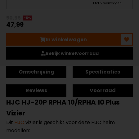
1 tot 2 werkdagen
50,95
-6%
47,99
In winkelwagen
Bekijk winkelvoorraad
Omschrijving
Specificaties
Reviews
Voorraad
HJC HJ-20P RPHA 10/RPHA 10 Plus
Vizier
Dit
HJC
vizier is geschikt voor deze HJC helm
modellen: