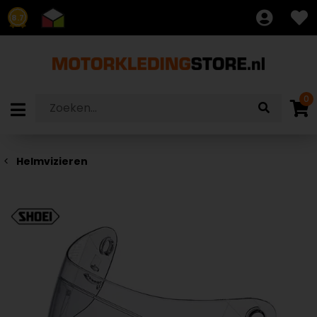
8.7
0
Helmvizieren