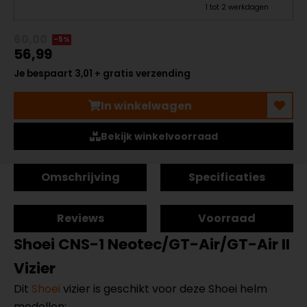
1 tot 2 werkdagen
60,00
-5%
56,99
Je bespaart 3,01 + gratis verzending
In winkelwagen
Bekijk winkelvoorraad
Omschrijving
Specificaties
Reviews
Voorraad
Shoei CNS-1 Neotec/GT-Air/GT-Air II
Vizier
Dit
Shoei
vizier is geschikt voor deze Shoei helm
modellen: