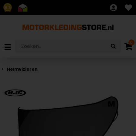
8.7
0
Helmvizieren