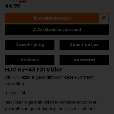
47,95
-6%
44,99
In winkelwagen
Bekijk winkelvoorraad
Omschrijving
Specificaties
Reviews
Voorraad
HJC HJ-43 F31 Vizier
Dit
HJC
vizier is geschikt voor deze HJC helm
modellen:
HJC F31
Het vizier is gemakkelijk te verwisselen zonder
gebruik van gereedschap. Het vizier is pinlock