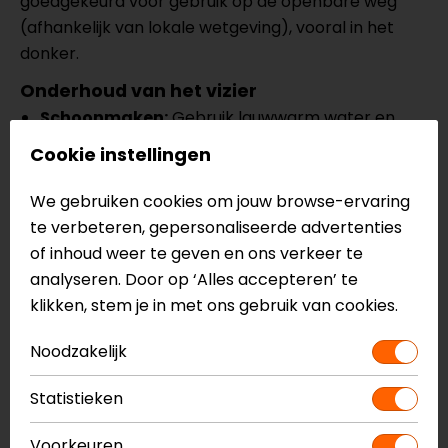
goedgekeurd voor gebruik op de openbare weg
(afhankelijk van lokale wetgeving), vooral in het
donker.
Onderhoud van het vizier
Schoonmaken:
Gebruik lauwwarm water en
een microvezeldoek om vuil- en insectenresten
Cookie instellingen
voorzichtig te verwijderen. Vermijd agressieve
schoonmaakmiddelen, omdat deze de coating
We gebruiken cookies om jouw browse-ervaring
kunnen aantasten. Ook kun je gebruikmaken van
te verbeteren, gepersonaliseerde advertenties
onze
Helmet Sanitizer
om jouw vizier en helm
of inhoud weer te geven en ons verkeer te
binnen enkele minuten schoon te krijgen!
analyseren. Door op ‘Alles accepteren’ te
klikken, stem je in met ons gebruik van cookies.
Drogen:
Laat het vizier op natuurlijke wijze
Noodzakelijk
drogen en wrijf niet te hard om krassen te
voorkomen.
Statistieken
Opslag:
Bewaar je helm op een veilige plek, bij
Voorkeuren