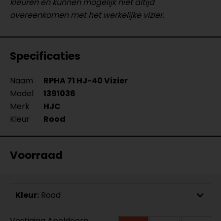
kleuren en kunnen mogelijk niet altijd
overeenkomen met het werkelijke vizier.
Specificaties
Naam
RPHA 71 HJ-40 Vizier
Model
1391036
Merk
HJC
Kleur
Rood
Voorraad
Kleur:
Rood
Vestiging Apeldoorn