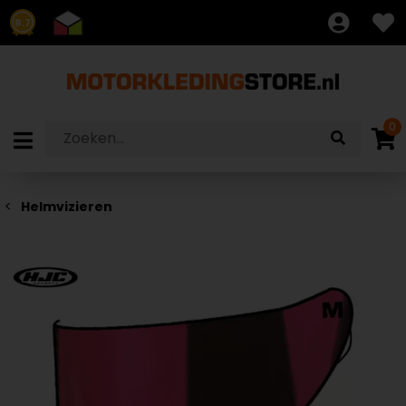
8.7
0
Helmvizieren