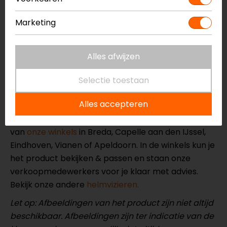
voorkeur in een helmzak, om krassen te
voorkomen.
Marketing
Een goed onderhouden en schoon vizier zorgt niet
alleen voor beter zicht, maar verhoogt ook je
Alles afwijzen
veiligheid op de weg. Zorg er dus voor dat je vizier
altijd in topconditie is voordat je de weg op gaat!
Selectie toestaan
Meer informatie nodig?
Alles accepteren
Heb je meer informatie nodig over dit product?
Neem dan
contact
met ons op of kom langs in één
van
onze winkels
in Breda, Capelle aan den IJssel,
Eindhoven, Vianen of Apeldoorn. In de winkels kun je
het product bekijken & passen en staan onze
verkoopmedewerkers voor je klaar met advies.
Bekijk onze andere
helmvizieren.
Let op: Afbeeldingen van het product zijn niet altijd
beschikbaar. Afbeeldingen zijn ter indicatie van de