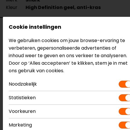
Kleur
High Definition geel, anti-kras
Cookie instellingen
Reviews (33)
We gebruiken cookies om jouw browse-ervaring te
verbeteren, gepersonaliseerde advertenties of
03-10-2022
inhoud weer te geven en ons verkeer te analyseren.
Door op ‘Alles accepteren’ te klikken, stem je in met
Snel geleverd
ons gebruik van cookies.
- Anoniem
Noodzakelijk
Statistieken
30-05-2022
geen toelichting gegeven
Voorkeuren
- Verdonschot
Marketing