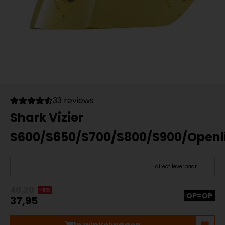
33 reviews
Shark Vizier
S600/S650/S700/S800/S900/Openl
direct leverbaar
40,20
-6%
OP=OP
37,95