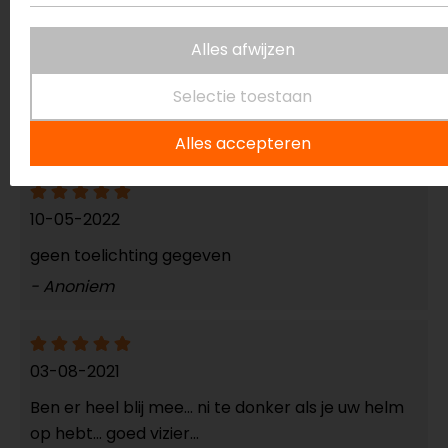
12-05-2022
Alles afwijzen
Juiste artikel en geweldig geholpen door
Selectie toestaan
medewerker.
- Cronie
Alles accepteren
10-05-2022
geen toelichting gegeven
- Anoniem
03-08-2021
Ben er heel blij mee... ni te donker als je uw helm
op hebt... goed vizier...