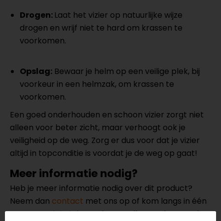
Drogen:
Laat het vizier op natuurlijke wijze
drogen en wrijf niet te hard om krassen te
voorkomen.
Opslag:
Bewaar je helm op een veilige plek, bij
voorkeur in een helmzak, om krassen te
voorkomen.
Een goed onderhouden en schoon vizier zorgt niet
alleen voor beter zicht, maar verhoogt ook je
veiligheid op de weg. Zorg er dus voor dat je vizier
altijd in topconditie is voordat je de weg op gaat!
Meer informatie nodig?
Heb je meer informatie nodig over dit product?
Neem dan
contact
met ons op of kom langs in één
van
onze winkels
in Breda, Capelle aan den IJssel,