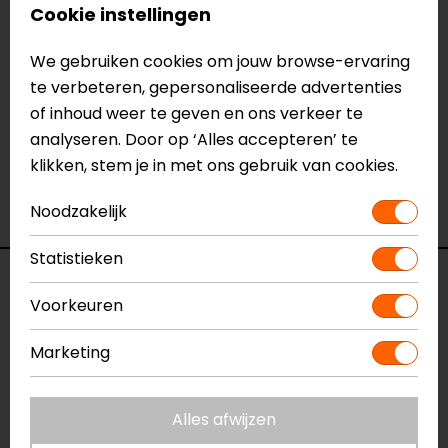
Eindhoven, Vianen of Apeldoorn. In de winkels kun je
Cookie instellingen
het product bekijken & passen en staan onze
We gebruiken cookies om jouw browse-ervaring
verkoopmedewerkers voor je klaar met advies.
te verbeteren, gepersonaliseerde advertenties
Bekijk onze andere
helmvizieren.
of inhoud weer te geven en ons verkeer te
Let op: Afbeeldingen van het product zijn niet altijd
analyseren. Door op ‘Alles accepteren’ te
beschikbaar. Afbeeldingen zijn ter indicatie van de
klikken, stem je in met ons gebruik van cookies.
kleuren en kunnen mogelijk niet altijd
overeenkomen met het werkelijke vizier.
Noodzakelijk
Statistieken
Specificaties
Voorkeuren
Naam
AX-8/AX-8 Dual/AX-8 Evo Vizier
Marketing
Model
KV17-Dual
Merk
AGV
Kleur
Donker getint anti-kras, anti-mist
Alles afwijzen