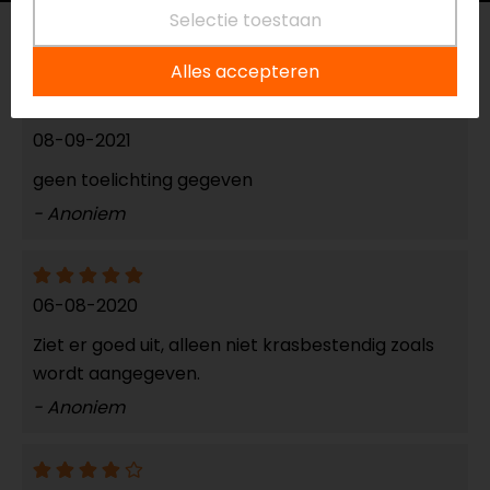
Selectie toestaan
Reviews (8)
Alles accepteren
08-09-2021
geen toelichting gegeven
- Anoniem
06-08-2020
Ziet er goed uit, alleen niet krasbestendig zoals
wordt aangegeven.
- Anoniem