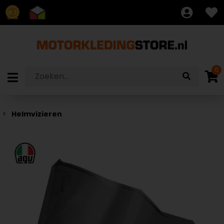
8.7
0
Helmvizieren