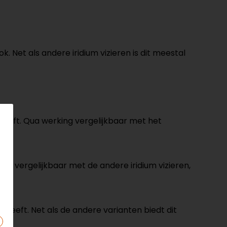
. Net als andere iridium vizieren is dit meestal
g heeft. Qua werking vergelijkbaar met het
g is vergelijkbaar met de andere iridium vizieren,
ing geeft. Net als de andere varianten biedt dit