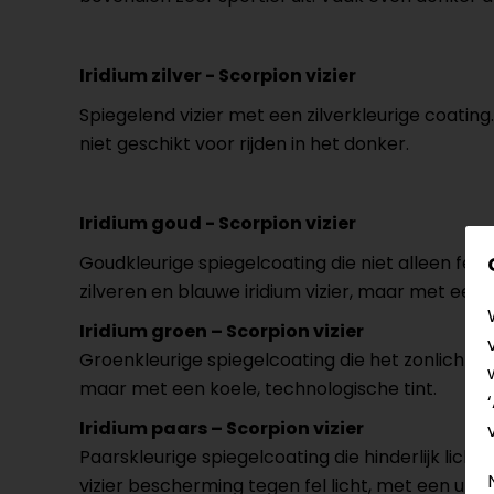
Iridium zilver - Scorpion vizier
Spiegelend vizier met een zilverkleurige coating.
niet geschikt voor rijden in het donker.
Iridium goud - Scorpion vizier
Goudkleurige spiegelcoating die niet alleen fel 
zilveren en blauwe iridium vizier, maar met een 
Iridium groen – Scorpion vizier
Groenkleurige spiegelcoating die het zonlicht dem
maar met een koele, technologische tint.
Iridium paars – Scorpion vizier
Paarskleurige spiegelcoating die hinderlijk licht 
vizier bescherming tegen fel licht, met een unie