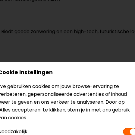
 Biedt goede zonwering en een high-tech, futuristische look
Cookie instellingen
zonlicht tegenhoudt, maar ook een unieke, luxe uitstralin
warme tint.
We gebruiken cookies om jouw browse-ervaring te
verbeteren, gepersonaliseerde advertenties of inhoud
pt en zorgt voor een fris, futuristisch uiterlijk. De werkin
weer te geven en ons verkeer te analyseren. Door op
‘Alles accepteren’ te klikken, stem je in met ons gebruik
van cookies.
blokkeert en het vizier een mysterieuze, stijlvolle uitstral
Noodzakelijk
ke, diepe kleurtoon.