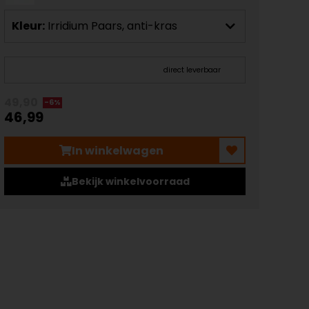
Kleur:
Irridium Paars, anti-kras
direct leverbaar
49,90
-6%
46,99
In winkelwagen
Bekijk winkelvoorraad