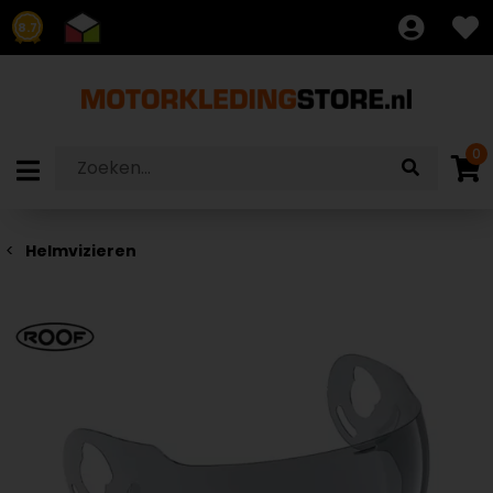
8.7
0
Helmvizieren