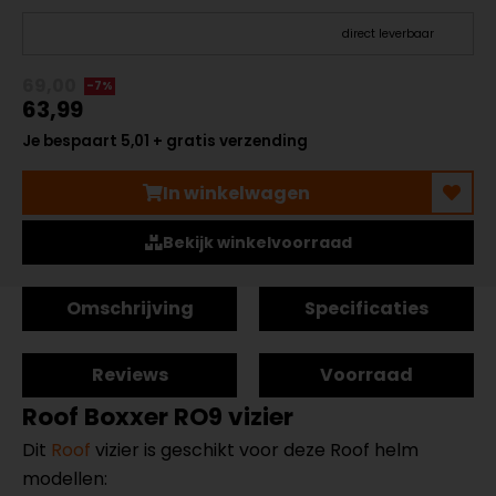
direct leverbaar
69,00
-7%
63,99
Je bespaart 5,01 + gratis verzending
In winkelwagen
Bekijk winkelvoorraad
Omschrijving
Specificaties
Reviews
Voorraad
Roof Boxxer RO9 vizier
Dit
Roof
vizier is geschikt voor deze Roof helm
modellen: