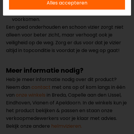
Alles accepteren
Opslag:
Bewaar je helm op een veilige plek, bij
voorkeur in een helmzak, om krassen te
voorkomen.
Een goed onderhouden en schoon vizier zorgt niet
alleen voor beter zicht, maar verhoogt ook je
veiligheid op de weg. Zorg er dus voor dat je vizier
altijd in topconditie is voordat je de weg op gaat!
Meer informatie nodig?
Heb je meer informatie nodig over dit product?
Neem dan
contact
met ons op of kom langs in één
van
onze winkels
in Breda, Capelle aan den IJssel,
Eindhoven, Vianen of Apeldoorn. In de winkels kun je
het product bekijken & passen en staan onze
verkoopmedewerkers voor je klaar met advies.
Bekijk onze andere
helmvizieren.