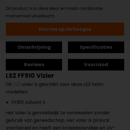
Dit product is in deze kleur en maat combinatie
momenteel uitverkocht.
Hou me op de hoogte
Omschrijving
Specificaties
Reviews
Voorraad
LS2 FF910 Vizier
Dit
LS2
vizier is geschikt voor deze LS2 helm
modellen:
FF910 Advant II
Het vizier is gemakkelijk te verwisselen zonder
gebruik van gereedschap. Het vizier is pinlock
voorbereid en heeft een krasbestendige en UV-