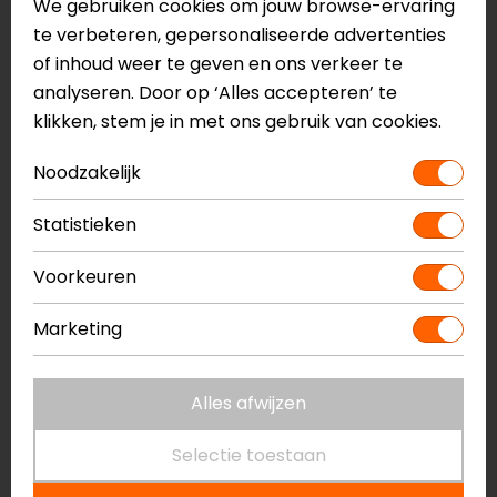
We gebruiken cookies om jouw browse-ervaring
goedgekeurd voor gebruik op de openbare weg
te verbeteren, gepersonaliseerde advertenties
(afhankelijk van lokale wetgeving), vooral in het
of inhoud weer te geven en ons verkeer te
donker.
analyseren. Door op ‘Alles accepteren’ te
klikken, stem je in met ons gebruik van cookies.
Onderhoud van het vizier
Schoonmaken:
Gebruik lauwwarm water en
Noodzakelijk
een microvezeldoek om vuil- en insectenresten
voorzichtig te verwijderen. Vermijd agressieve
Statistieken
schoonmaakmiddelen, omdat deze de coating
Voorkeuren
kunnen aantasten. Ook kun je gebruikmaken van
onze
Helmet Sanitizer
om jouw vizier en helm
Marketing
binnen enkele minuten schoon te krijgen!
Drogen:
Laat het vizier op natuurlijke wijze
Alles afwijzen
drogen en wrijf niet te hard om krassen te
voorkomen.
Selectie toestaan