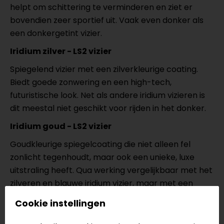
helpt om schittering te verminderen en ziet er
bovendien zeer sportief uit. Vaak even donker als
een donkergetint vizier.
Iridium zilver - LS2 vizier
Spiegelend vizier met een zilverkleurige coating.
Biedt goede zonwering en een high-tech,
futuristische look. Net als andere iridium vizieren is
dit meestal niet geschikt voor rijden in het donker.
Iridium goud - LS2 vizier
Goudkleurige spiegelcoating die niet alleen fel
zonlicht tegenhoudt, maar ook een unieke, luxe
uitstraling heeft. Qua werking vergelijkbaar met het
zilveren en blauwe iridium vizier, maar met een
warme tint.
Cookie instellingen
Let op:
Niet alle getinte of iridium vizieren zijn overal