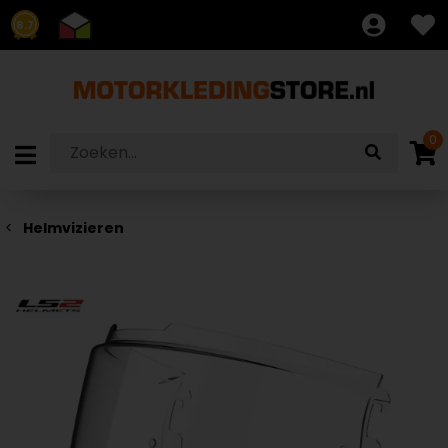
8.7
0
Helmvizieren