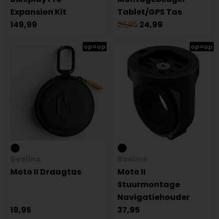
Expansion Kit
Tablet/GPS Tas
149,99
26,95
24,99
op=op
op=op
Beeline
Beeline
Moto II Draagtas
Moto II
Stuurmontage
Navigatiehouder
19,95
37,95