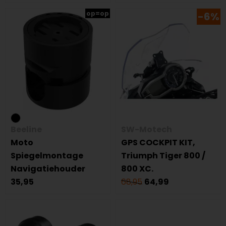
op=op
-6%
Beeline
SW-Motech
Moto
GPS COCKPIT KIT,
Spiegelmontage
Triumph Tiger 800 /
Navigatiehouder
800 XC.
35,95
68,95
64,99