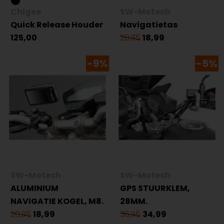
Chigee
SW-Motech
Quick Release Houder
Navigatietas
125,00
20,95
18,99
-9%
-5%
SW-Motech
SW-Motech
ALUMINIUM
GPS STUURKLEM,
NAVIGATIE KOGEL, M8.
28MM.
20,95
18,99
36,95
34,99