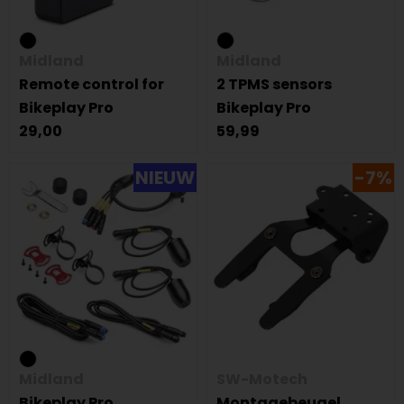
Midland
Midland
Remote control for
2 TPMS sensors
Bikeplay Pro
Bikeplay Pro
29,00
59,99
NIEUW
-7%
Midland
SW-Motech
Bikeplay Pro
Montagebeugel