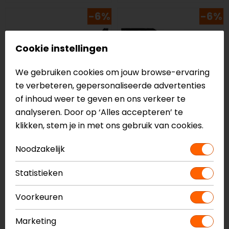
-6%
-6%
Cookie instellingen
We gebruiken cookies om jouw browse-ervaring
te verbeteren, gepersonaliseerde advertenties
of inhoud weer te geven en ons verkeer te
analyseren. Door op ‘Alles accepteren’ te
klikken, stem je in met ons gebruik van cookies.
SW-Motech
SW-Motech
Quick-Lock GPS
Quick-Lock GPS
Noodzakelijk
Montageset BMW
Montageset
Handlebar
Statistieken
63,95
59,99
63,95
59,99
Voorkeuren
-7%
-11%
Marketing