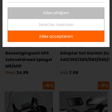
Alles afwijzen
Selectie toestaan
Alles accepteren
SW-Motech
SW-Motech
Bevestigingsset GPS
Adapter Set Garmin Zu
Schroefdraad Spiegel
340/350/390/590/595/6
M8/M10
26,95
24,99
8,95
7,99
-6%
-9%