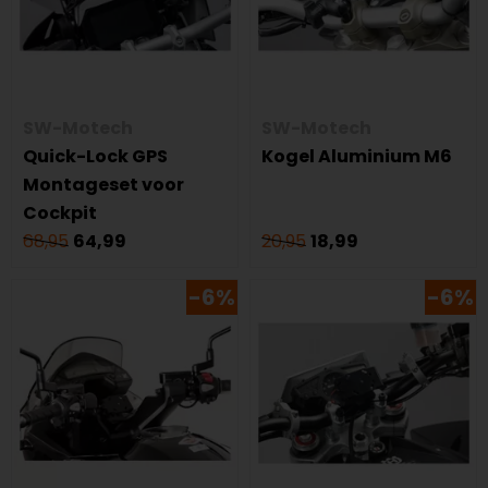
SW-Motech
SW-Motech
Quick-Lock GPS
Kogel Aluminium M6
Montageset voor
Cockpit
68,95
64,99
20,95
18,99
-6%
-6%