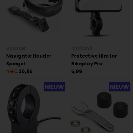
Booster
Midland
Navigatie Houder
Protective film for
Spiegel
Bikeplay Pro
41,95
36,95
5,99
NIEUW
NIEUW