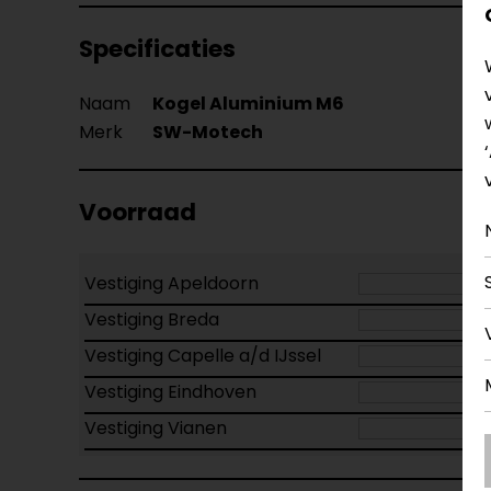
Specificaties
Naam
Kogel Aluminium M6
Merk
SW-Motech
Voorraad
Vestiging Apeldoorn
Vestiging Breda
Vestiging Capelle a/d IJssel
Vestiging Eindhoven
Vestiging Vianen