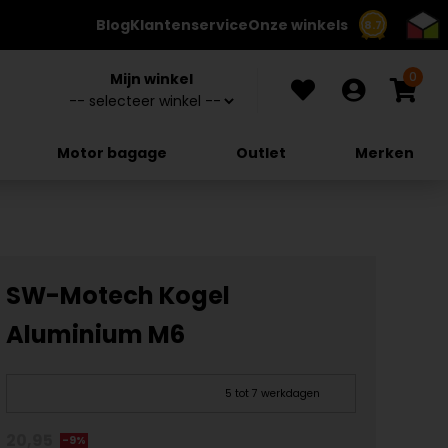
Blog
Klantenservice
Onze winkels
8.7
0
Mijn winkel
Motor bagage
Outlet
Merken
SW-Motech Kogel
Aluminium M6
5 tot 7 werkdagen
20,95
-9%