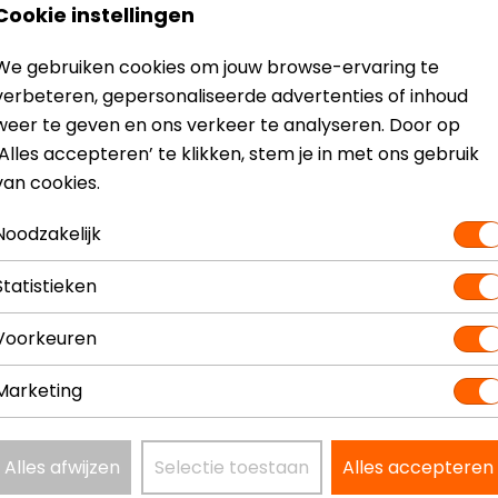
Cookie instellingen
We gebruiken cookies om jouw browse-ervaring te
verbeteren, gepersonaliseerde advertenties of inhoud
Model
M6
weer te geven en ons verkeer te analyseren. Door op
Kleur
N.v.t.
‘Alles accepteren’ te klikken, stem je in met ons gebruik
van cookies.
Noodzakelijk
Statistieken
Voorkeuren
Marketing
Alles afwijzen
Selectie toestaan
Alles accepteren