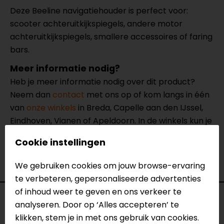
Deze Beeline navigatiehouder is perfect voor:
scooter achteruitkijkspiegels, andere motor
achteruitkijkspiegels, smallere accessoires of faring
bars.
Meer informatie nodig?
Heb je meer informatie nodig over dit product?
Neem dan
contact
met ons op of kom langs in één
van
onze winkels
in Breda, Capelle aan den IJssel,
Eindhoven, Vianen of Apeldoorn. In de winkels kun je
het product bekijken & passen en staan onze
Cookie instellingen
verkoopmedewerkers voor je klaar met advies.
Bekijk onze andere
navigatiehouders.
We gebruiken cookies om jouw browse-ervaring
te verbeteren, gepersonaliseerde advertenties
of inhoud weer te geven en ons verkeer te
Specificaties
analyseren. Door op ‘Alles accepteren’ te
klikken, stem je in met ons gebruik van cookies.