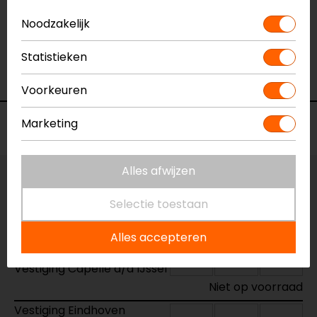
Naam
Moto Spiegelmontage
Navigatiehouder
Noodzakelijk
Model
362.0007
Statistieken
Merk
Beeline
Kleur
Zwart
Voorkeuren
Marketing
Voorraad
Alles afwijzen
Vestiging Apeldoorn
Niet op voorraad
Selectie toestaan
Vestiging Breda
Alles accepteren
Beperkte voorraad
Vestiging Capelle a/d IJssel
Niet op voorraad
Vestiging Eindhoven