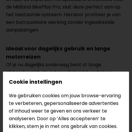
de Midland BikePlay Pro, sluit deze perfect aan op
het bestaande systeem. Hierdoor profiteer je van
een betrouwbare werking zonder ingewikkelde
aanpassingen.
Ideaal voor dagelijks gebruik en lange
motorreizen
Of je nu dagelijks onderweg bent of lange
afstanden rijdt, de extra veiligheidsfuncties en
uitgebreide mogelijkheden zorgen voor meer
Cookie instellingen
vertrouwen en comfort tijdens iedere rit.
We gebruiken cookies om jouw browse-ervaring
te verbeteren, gepersonaliseerde advertenties
Wordt geleverd met:
of inhoud weer te geven en ons verkeer te
2 bandenspanningssensoren met
analyseren. Door op ‘Alles accepteren’ te
bevestigingsaccessoires
klikken, stem je in met ons gebruik van cookies.
2 FULL HD 1080p videocamera's