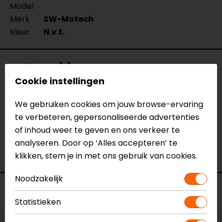
Model
Merk
SW-Motech
Kleur
N.v.t.
Reviews (1)
Cookie instellingen
We gebruiken cookies om jouw browse-ervaring
04-02-2021
te verbeteren, gepersonaliseerde advertenties
Werkt zoals het bedoeld is
of inhoud weer te geven en ons verkeer te
analyseren. Door op ‘Alles accepteren’ te
- Klein
klikken, stem je in met ons gebruik van cookies.
Noodzakelijk
Voorraad
Statistieken