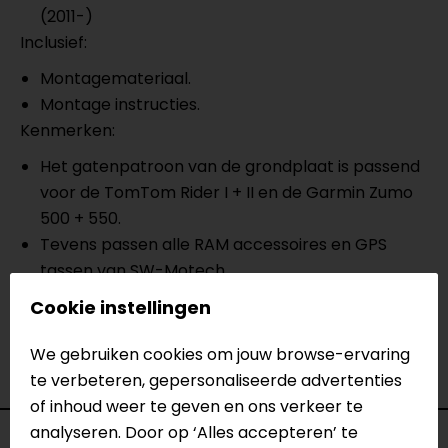
(2011-)
Inclusief:
Montagemateriaal.
Montage instructies.
Kenmerken:
Het gatenpatroon van de grondplaat is passend
voor de TomTom Rider I + II en de Garmin Zumo
500 + 550.
Tevens passen alle RAM accessoires en GPS
tassen van SW-Motech.
Voor het gebruik van navigatiesystemen die
Cookie instellingen
gemaakt zijn voor auto's, is het raadzaam om
een spatwaterdichte navigatietas op de
We gebruiken cookies om jouw browse-ervaring
basisplaat te monteren.
te verbeteren, gepersonaliseerde advertenties
of inhoud weer te geven en ons verkeer te
analyseren. Door op ‘Alles accepteren’ te
Specificaties