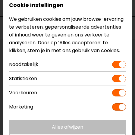
Cookie instellingen
Kleur
N.v.t.
We gebruiken cookies om jouw browse-ervaring
Voorraad
te verbeteren, gepersonaliseerde advertenties
of inhoud weer te geven en ons verkeer te
analyseren. Door op ‘Alles accepteren’ te
klikken, stem je in met ons gebruik van cookies.
Vestiging Apeldoorn
Niet op voorraad
Noodzakelijk
Vestiging Breda
Niet op voorraad
Statistieken
Vestiging Capelle a/d IJssel
Voorkeuren
Niet op voorraad
Vestiging Eindhoven
Marketing
Niet op voorraad
Vestiging Vianen
Alles afwijzen
Niet op voorraad