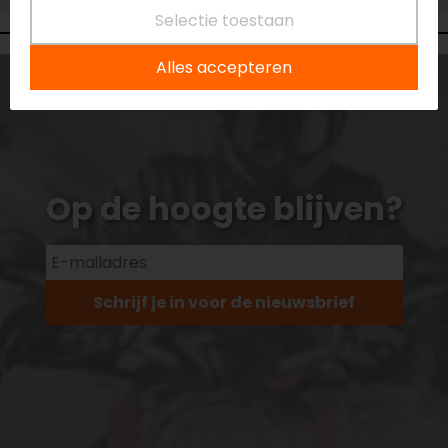
Selectie toestaan
Alles accepteren
Op de hoogte blijven?
Schrijf je in voor de nieuwsbrief