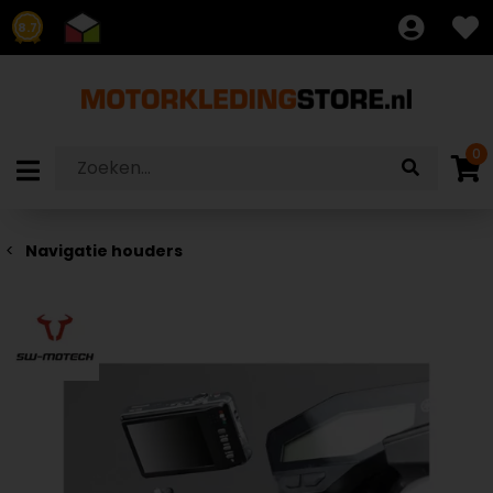
8.7
0
Navigatie houders