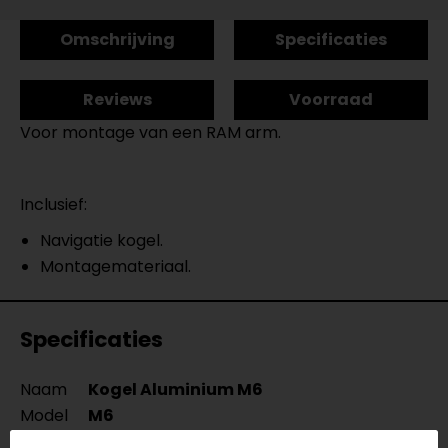
Omschrijving
Specificaties
Reviews
Voorraad
Voor montage van een RAM arm.
Inclusief:
Navigatie kogel.
Montagemateriaal.
Specificaties
Naam
Kogel Aluminium M6
Model
M6
Merk
SW-Motech