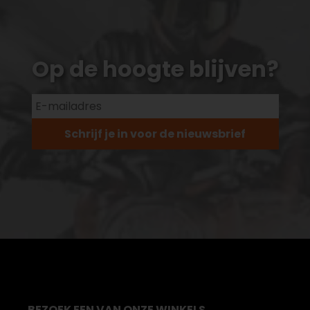
Op de hoogte blijven?
Schrijf je in voor de nieuwsbrief
BEZOEK EEN VAN ONZE WINKELS