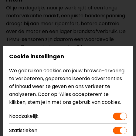
Of je nu dagelijks naar je werk rijdt of een lange
motorvakantie maakt, een juiste bandenspanning
draagt bij aan meer rijcomfort, betere controle
over de motor en een lager brandstofverbruik. De
TPMS-sensoren zijn daarom een waardevolle
aanvulling voor iedere motorrijder.
Cookie instellingen
Eenvoudige integratie met de BikePlay Pro
We gebruiken cookies om jouw browse-ervaring
De Midland 2 TPMS Sensors zijn speciaal ontworpen
te verbeteren, gepersonaliseerde advertenties
voor gebruik met de Midland BikePlay Pro. Hierdoor
of inhoud weer te geven en ons verkeer te
werken de sensoren naadloos samen met het
analyseren. Door op ‘Alles accepteren’ te
systeem en heb je de bandenspanning altijd
klikken, stem je in met ons gebruik van cookies.
overzichtelijk beschikbaar tijdens het rijden.
Noodzakelijk
Meer informatie nodig?
Statistieken
Heb je meer informatie nodig over dit product?