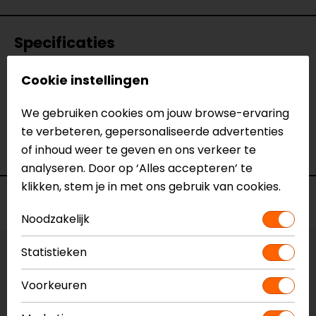
Specificaties
Naam
Bevestigingsset GPS Schroefdraad
Cookie instellingen
Spiegel M8/M10
We gebruiken cookies om jouw browse-ervaring
Model
GPS.00.308.10400/B
te verbeteren, gepersonaliseerde advertenties
Merk
SW-Motech
of inhoud weer te geven en ons verkeer te
Kleur
N.v.t.
analyseren. Door op ‘Alles accepteren’ te
klikken, stem je in met ons gebruik van cookies.
Voorraad
Noodzakelijk
Statistieken
Vestiging Apeldoorn
Niet op voorraad
Voorkeuren
Vestiging Breda