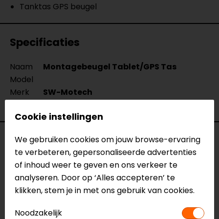
Tanktas GPS beugel
Specificaties
Naam
Montagebeugel Tablet/GPS Tas
Model
Merk
SW-Motech
Kleur
N.v.t.
Cookie instellingen
Reviews (1)
We gebruiken cookies om jouw browse-ervaring
te verbeteren, gepersonaliseerde advertenties
of inhoud weer te geven en ons verkeer te
analyseren. Door op ‘Alles accepteren’ te
02-11-2015
klikken, stem je in met ons gebruik van cookies.
Goed product
Noodzakelijk
- Frederiks