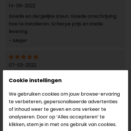
14-06-2022
Goede en dergelijke steun. Goede omschrijving
hoe te installeren. Scherpe prijs en snelle
levering.
- Meijer
07-03-2022
Degelijke kwaliteit, eenvoudig te installeren en
Cookie instellingen
past perfect op mijn Tiger 800XC 2014
- Hendrikson
We gebruiken cookies om jouw browse-ervaring
te verbeteren, gepersonaliseerde advertenties
of inhoud weer te geven en ons verkeer te
analyseren. Door op ‘Alles accepteren’ te
21-02-2021
klikken, stem je in met ons gebruik van cookies.
Makelijk te monteren en goed afgewerkt. Ik heb