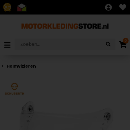
8.7
0
Helmvizieren