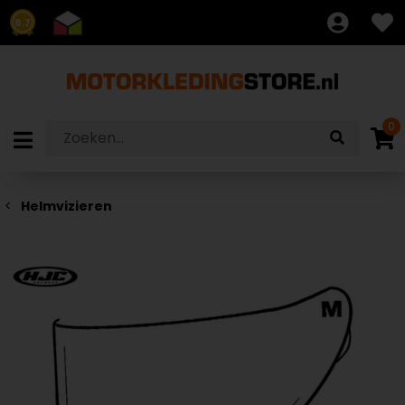
8.7
0
Helmvizieren