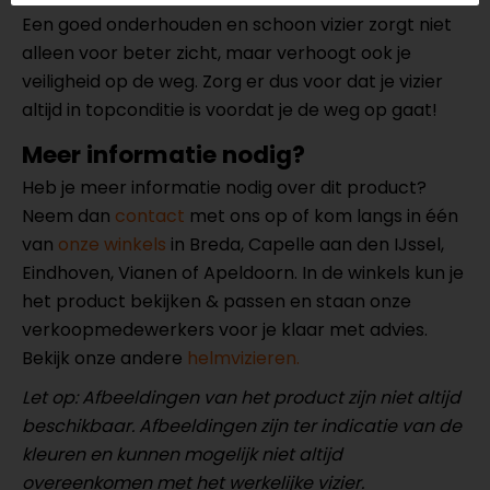
Een goed onderhouden en schoon vizier zorgt niet
alleen voor beter zicht, maar verhoogt ook je
veiligheid op de weg. Zorg er dus voor dat je vizier
altijd in topconditie is voordat je de weg op gaat!
Meer informatie nodig?
Heb je meer informatie nodig over dit product?
Neem dan
contact
met ons op of kom langs in één
van
onze winkels
in Breda, Capelle aan den IJssel,
Eindhoven, Vianen of Apeldoorn. In de winkels kun je
het product bekijken & passen en staan onze
verkoopmedewerkers voor je klaar met advies.
Bekijk onze andere
helmvizieren.
Let op: Afbeeldingen van het product zijn niet altijd
beschikbaar. Afbeeldingen zijn ter indicatie van de
kleuren en kunnen mogelijk niet altijd
overeenkomen met het werkelijke vizier.