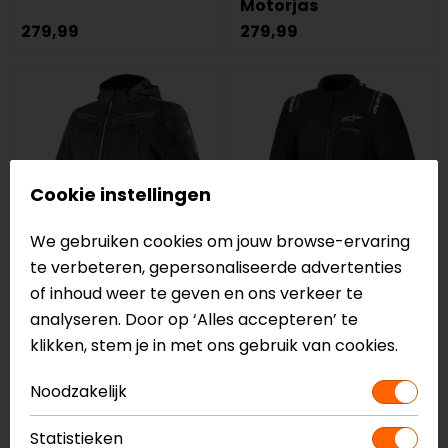
Motorjas
279,99
279,99
Cookie instellingen
We gebruiken cookies om jouw browse-ervaring
te verbeteren, gepersonaliseerde advertenties
of inhoud weer te geven en ons verkeer te
LS2
Alpinestars
analyseren. Door op ‘Alles accepteren’ te
Zirconium Evo
Andes V4 Drystar
klikken, stem je in met ons gebruik van cookies.
Motorjas
Motorjas
199,00
299,95
Noodzakelijk
-40%
Statistieken