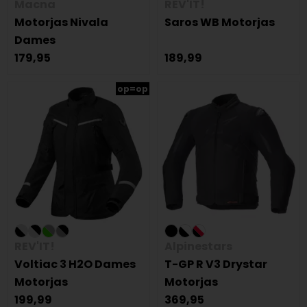
Macna
REV'IT!
Motorjas Nivala
Saros WB Motorjas
Dames
179,95
189,99
op=op
REV'IT!
Alpinestars
Voltiac 3 H2O Dames
T-GP R V3 Drystar
Motorjas
Motorjas
199,99
369,95