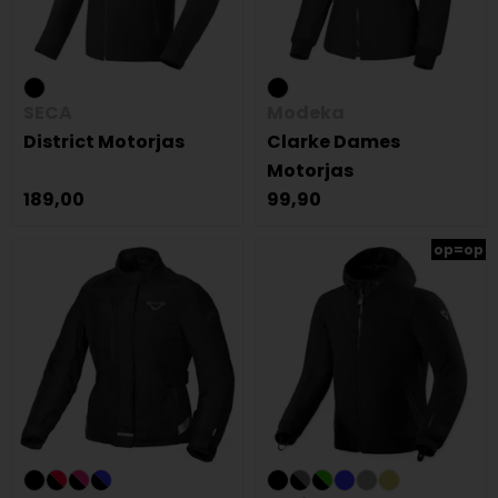
SECA
Modeka
District Motorjas
Clarke Dames
Motorjas
189,00
99,90
op=op