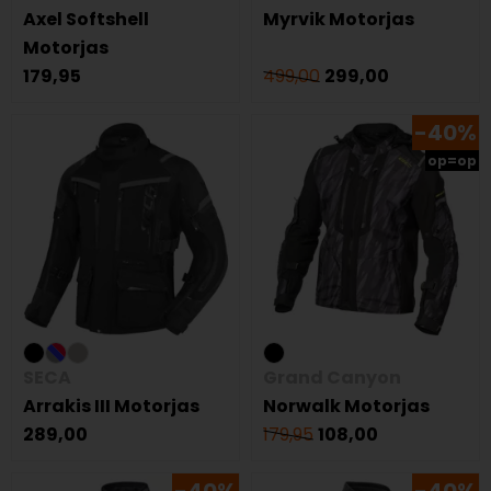
Axel Softshell
Myrvik Motorjas
Motorjas
179,95
499,00
299,00
-40%
op=op
SECA
Grand Canyon
Arrakis III Motorjas
Norwalk Motorjas
289,00
179,95
108,00