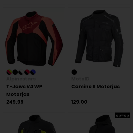
Alpinestars
MotoID
T-Jaws V4 WP
Camino II Motorjas
Motorjas
249,95
129,00
op=op