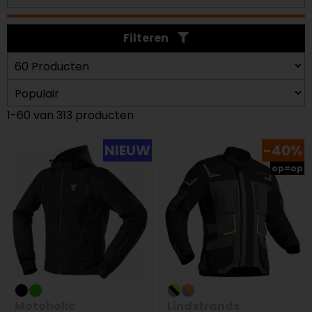
Filteren
1-60 van 313 producten
NIEUW
-40%
op=op
Motoholic
Lindstrands