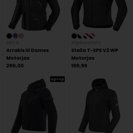
SECA
Alpinestars
Arrakis III Dames
Stella T-SPS V2 WP
Motorjas
Motorjas
289,00
199,95
op=op