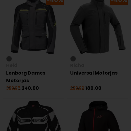
-40%
-40%
Held
Richa
Lonborg Dames
Universal Motorjas
Motorjas
399,95
240,00
299,99
180,00