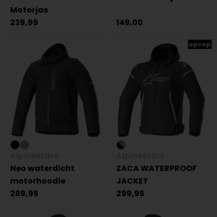
Motorjas
239,99
149,00
op=op
Alpinestars
Alpinestars
Neo waterdicht
ZACA WATERPROOF
motorhoodie
JACKET
289,95
299,95