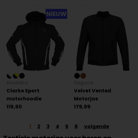
NIEUW
Modeka
Segura
Clarke Sport
Velvet Vented
motorhoodie
Motorjas
119,90
179,99
1
2
3
4
5
6
volgende