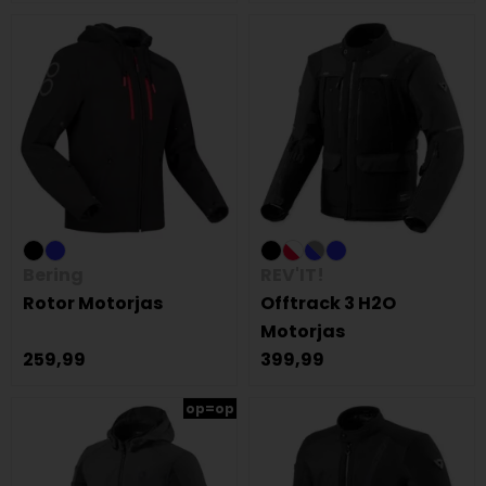
Bering
REV'IT!
Rotor Motorjas
Offtrack 3 H2O
Motorjas
259,99
399,99
op=op