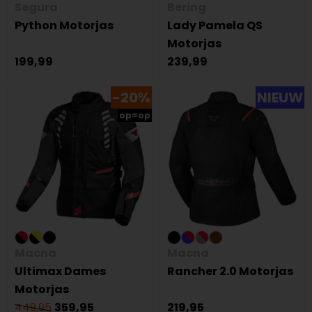
Segura
Bering
Python Motorjas
Lady Pamela QS
Motorjas
199,99
239,99
-20%
NIEUW
op=op
Macna
Macna
Ultimax Dames
Rancher 2.0 Motorjas
Motorjas
449,95
359,95
219,95