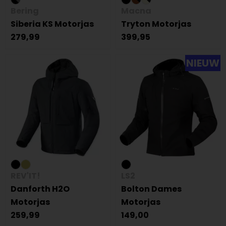
Bering
Macna
Siberia KS Motorjas
Tryton Motorjas
279,99
399,95
NIEUW
REV'IT!
LS2
Danforth H2O
Bolton Dames
Motorjas
Motorjas
259,99
149,00