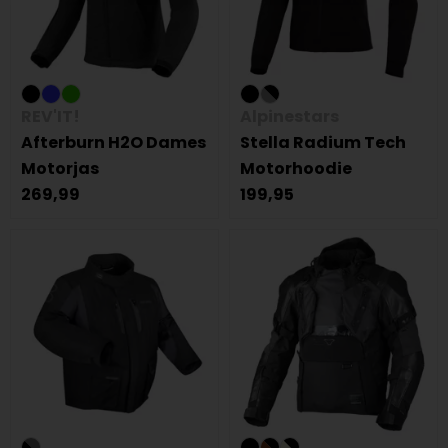
REV'IT!
Alpinestars
Afterburn H2O Dames
Stella Radium Tech
Motorjas
Motorhoodie
269,99
199,95