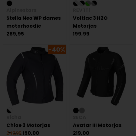
Alpinestars
REV'IT!
Stella Neo WP dames
Voltiac 3 H2O
motorhoodie
Motorjas
289,95
199,99
-40%
Richa
SECA
Chloe 2 Motorjas
Avatar III Motorjas
249,99
150,00
219,00