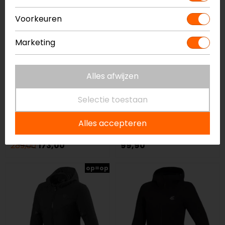
op=op
Voorkeuren
Marketing
Alles afwijzen
Selectie toestaan
Lindstrands
Modeka
Liden Dames
Clarke Motorjas
Alles accepteren
Motorjas
289,00
173,00
99,90
op=op