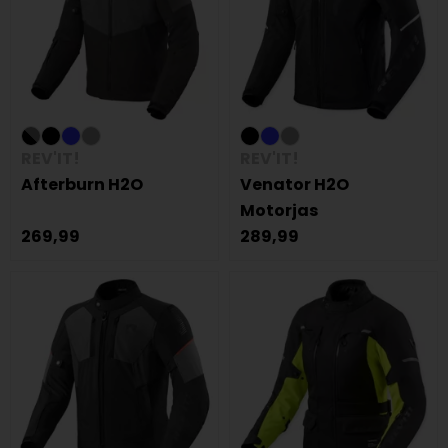
REV'IT!
REV'IT!
Afterburn H2O
Venator H2O
Motorjas
269,99
289,99