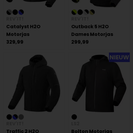
REV'IT!
REV'IT!
Catalyst H2O
Outback 5 H2O
Motorjas
Dames Motorjas
329,99
299,99
NIEUW
REV'IT!
LS2
Traffic 2 H2O
Bolton Motorjas