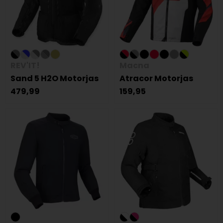
REV'IT!
Macna
Sand 5 H2O Motorjas
Atracor Motorjas
479,99
159,95