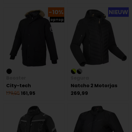
-10%
NIEUW
op=op
Booster
Segura
City-tech
Natcho 2 Motorjas
179,95
161,95
269,99