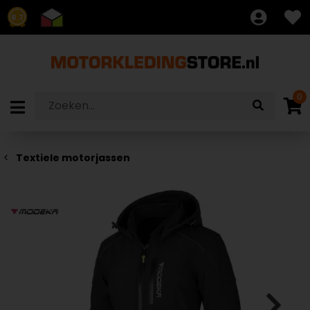
8.7
0
Textiele motorjassen