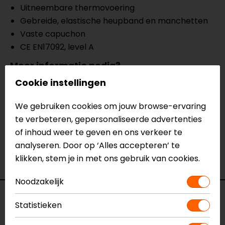
Uitneembare thermovoering
Gebreide, elastische heupband en manchetten
Vaste capuchon
CE EN17092, level A
Meer informatie nodig?
Heb je meer informatie nodig over dit product?
Cookie instellingen
Neem dan
contact
met ons op of kom langs in één
van
onze winkels
in Breda, Capelle aan den IJssel,
We gebruiken cookies om jouw browse-ervaring
Eindhoven, Vianen of Apeldoorn. In de winkels kun je
te verbeteren, gepersonaliseerde advertenties
het product bekijken & passen en staan onze
of inhoud weer te geven en ons verkeer te
verkoopmedewerkers voor je klaar met advies.
analyseren. Door op ‘Alles accepteren’ te
Bekijk onze andere
textiele motorjassen.
klikken, stem je in met ons gebruik van cookies.
Noodzakelijk
Specificaties
Statistieken
Naam
Clarke Dames Motorjas