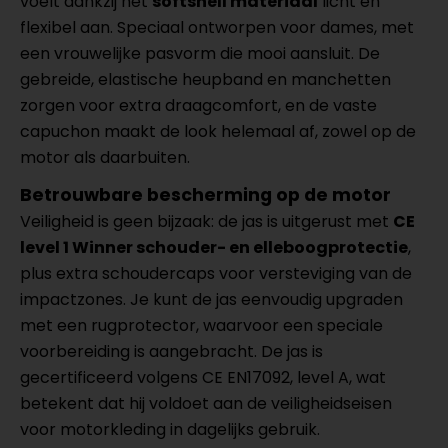
voelt dankzij het
softshell materiaal
licht en
flexibel aan. Speciaal ontworpen voor dames, met
een vrouwelijke pasvorm die mooi aansluit. De
gebreide, elastische heupband en manchetten
zorgen voor extra draagcomfort, en de vaste
capuchon maakt de look helemaal af, zowel op de
motor als daarbuiten.
Betrouwbare bescherming op de motor
Veiligheid is geen bijzaak: de jas is uitgerust met
CE
level 1 Winner schouder- en elleboogprotectie
,
plus extra schoudercaps voor versteviging van de
impactzones. Je kunt de jas eenvoudig upgraden
met een rugprotector, waarvoor een speciale
voorbereiding is aangebracht. De jas is
gecertificeerd volgens CE EN17092, level A, wat
betekent dat hij voldoet aan de veiligheidseisen
voor motorkleding in dagelijks gebruik.