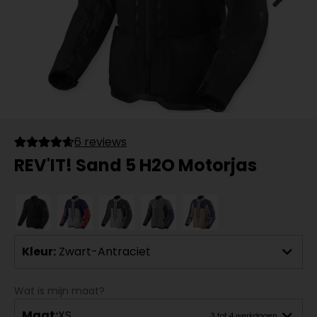
6 reviews
REV'IT! Sand 5 H2O Motorjas
Kleur:
Zwart-Antraciet
Wat is mijn maat?
Maat:
XS
3 tot 4 werkdagen