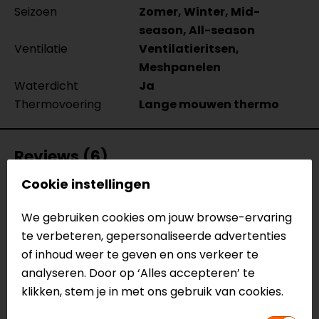
Seizoen
Zomer, Winter, Mid-
season, All-season
Ventilatie
Ventilatieritsen,
Meshpanelen
Waterdicht
Ja
Thermovoering
Lange mouwen thermo
Reviews (6)
Cookie instellingen
We gebruiken cookies om jouw browse-ervaring
16-05-2026
te verbeteren, gepersonaliseerde advertenties
geen toelichting gegeven
of inhoud weer te geven en ons verkeer te
- de Haan
analyseren. Door op ‘Alles accepteren’ te
klikken, stem je in met ons gebruik van cookies.