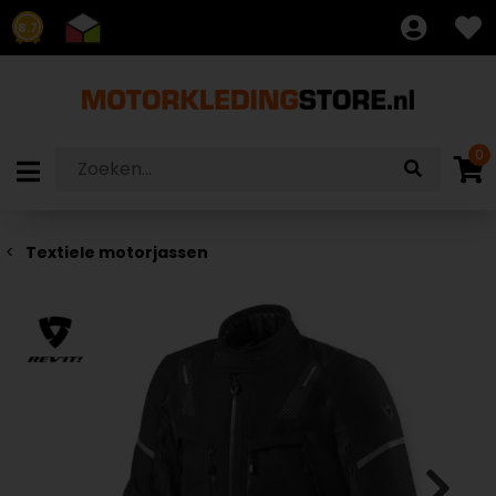
8.7
0
Textiele motorjassen