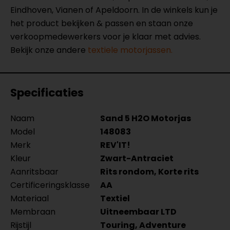
Eindhoven, Vianen of Apeldoorn. In de winkels kun je
het product bekijken & passen en staan onze
verkoopmedewerkers voor je klaar met advies.
Bekijk onze andere
textiele motorjassen.
Specificaties
Naam
Sand 5 H2O Motorjas
Model
148083
Merk
REV'IT!
Kleur
Zwart-Antraciet
Aanritsbaar
Rits rondom, Korte rits
Certificeringsklasse
AA
Materiaal
Textiel
Membraan
Uitneembaar LTD
Rijstijl
Touring, Adventure