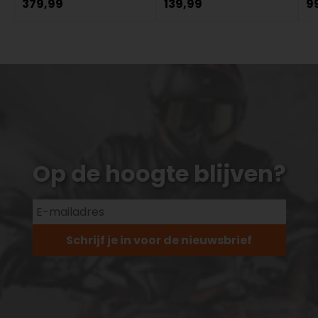
379,99
139,99
9
Op de hoogte blijven?
Schrijf je in voor de nieuwsbrief