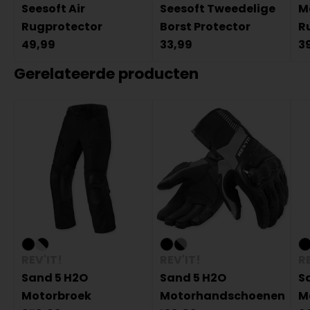
Seesoft Air
Seesoft Tweedelige
M
Rugprotector
Borst Protector
R
49,99
33,99
3
Gerelateerde producten
REV'IT!
REV'IT!
RE
Sand 5 H2O
Sand 5 H2O
S
Motorbroek
Motorhandschoenen
M