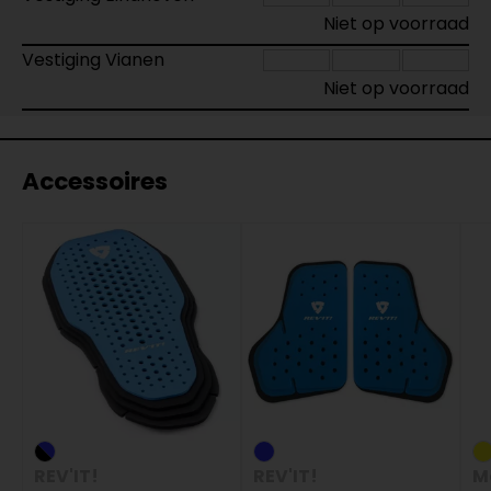
Niet op voorraad
Vestiging Vianen
Niet op voorraad
Accessoires
REV'IT!
REV'IT!
M