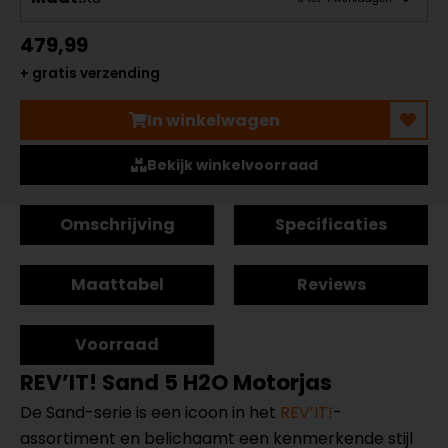
479,99
+ gratis verzending
In winkelwagen
Bekijk winkelvoorraad
Omschrijving
Specificaties
Maattabel
Reviews
Voorraad
REV’IT! Sand 5 H2O Motorjas
De Sand-serie is een icoon in het
REV’IT!
-
assortiment en belichaamt een kenmerkende stijl