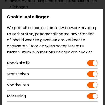
HI-ART-versterkingsmateriaal op schouders en
ellebogen
CE level 1 elleboog- en schouderprotectoren
Cookie instellingen
Voorbereid op rugprotector
Ventilatieritsen
We gebruiken cookies om jouw browse-ervaring
Dryway+ vast waterdicht membraan
te verbeteren, gepersonaliseerde advertenties
Lange verbindingsrits
of inhoud weer te geven en ons verkeer te
Verstelbaar aan heupen
analyseren. Door op ‘Alles accepteren’ te
Meerdere zakken
klikken, stem je in met ons gebruik van cookies.
CE EN17092, level AA
Noodzakelijk
Meer informatie nodig?
Statistieken
Heb je meer informatie nodig over dit product?
Neem dan
contact
met ons op of kom langs in één
Voorkeuren
van
onze winkels
in Breda, Capelle aan den IJssel,
Eindhoven, Vianen of Apeldoorn. In de winkels kun je
Marketing
het product bekijken & passen en staan onze
verkoopmedewerkers voor je klaar met advies.