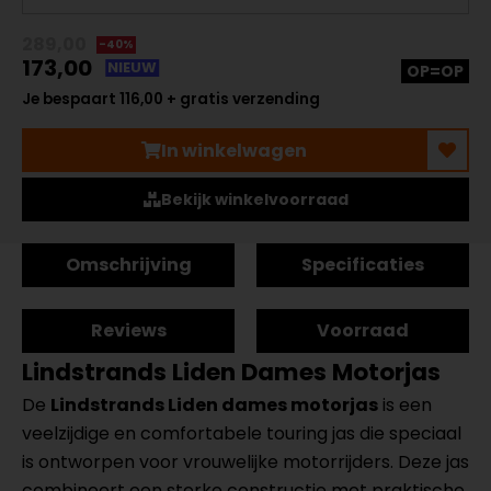
289,00
-40%
173,00
NIEUW
OP=OP
Je bespaart 116,00 + gratis verzending
In winkelwagen
Bekijk winkelvoorraad
Omschrijving
Specificaties
Reviews
Voorraad
Lindstrands Liden Dames Motorjas
De
Lindstrands Liden dames motorjas
is een
veelzijdige en comfortabele touring jas die speciaal
is ontworpen voor vrouwelijke motorrijders. Deze jas
combineert een sterke constructie met praktische