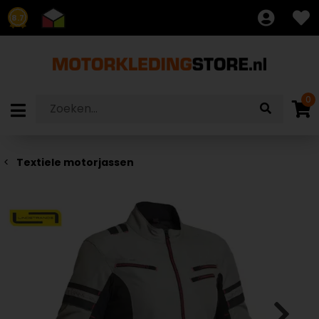
8.7
0
Textiele motorjassen