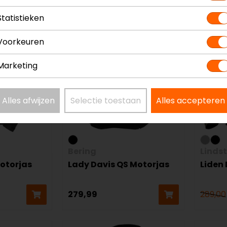
Statistieken
Voorkeuren
Marketing
Alles afwijzen
Selectie toestaan
Alles accepteren
Bering
Linds
Motorjas
Lady Davis QS Motorjas
Liden
279,99
289,00