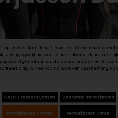
 op jouw rijstijl en figuur? In ons assortiment vind je m
ewegingsvrijheid biedt. Kies uit diverse kleuren en stijl
j hoogwaardige materialen, sterke protectoren en slijtvast
 profiteert altijd van een combinatie van bescherming, comf
Gore-Tex motorjassen
Doorwaai motorjassen
Motorjassen Dames
Motorjassen Heren