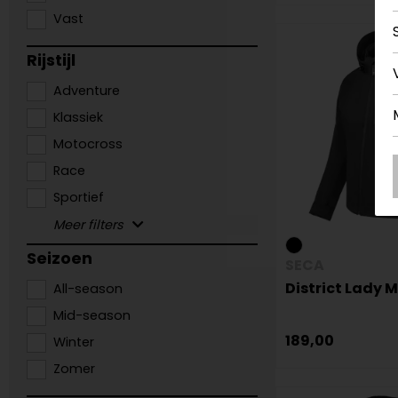
Vast
Rijstijl
Adventure
Klassiek
Motocross
Race
Sportief
Seizoen
SECA
District Lady 
All-season
Mid-season
189,00
Winter
Zomer