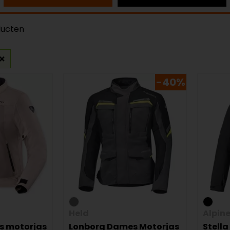
ducten
-40%
Held
Alpin
es motorjas
Lonborg Dames Motorjas
Stell