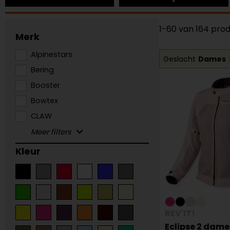
1-60 van 164 pro
Merk
Alpinestars
Geslacht
Dames
Bering
Booster
Bowtex
CLAW
Kleur
REV'IT!
Eclipse 2 dam