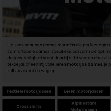
Op zoek naar een dames motorjas die perfect aansluit
comfortabele dames-specifieke pasvorm die optimale b
designs. Veiligheid staat daarbij altijd voorop dankzi
textieljas of een stijlvolle
leren motorjas dames
, je
zelfverzekerd de weg op.
Textiele motorjassen
Leren motorjassen
Alpinestars
Cross shirts
Motorjassen