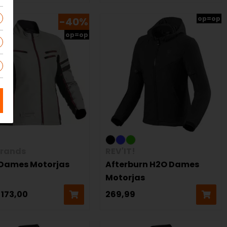
op=op
-40%
op=op
trands
REV'IT!
 Dames Motorjas
Afterburn H2O Dames
Motorjas
173,00
269,99