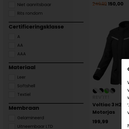
249,99
150,00
Niet aanritsbaar
Rits rondom
Certificeringsklasse
A
AA
AAA
Materiaal
Leer
Softshell
Textiel
REV'IT!
Voltiac 3 H2O
Membraan
Motorjas
Gelamineerd
199,99
Uitneembaar LTD