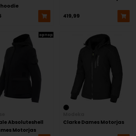
hoodie
5
419,99
op=op
se
Modeka
ale Absoluteshell
Clarke Dames Motorjas
ames Motorjas