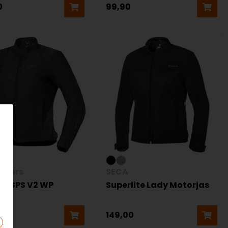
0
99,90
estars
SECA
 T-SPS V2 WP
Superlite Lady Motorjas
jas
5
149,00