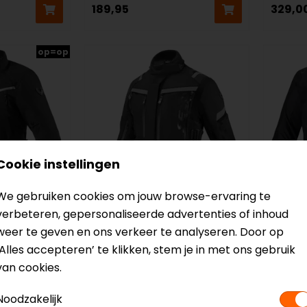
189,95
329,0
op=op
Cookie instellingen
We gebruiken cookies om jouw browse-ervaring te
verbeteren, gepersonaliseerde advertenties of inhoud
SECA
Alpin
weer te geven en ons verkeer te analyseren. Door op
 Dames
Arrakis III Dames
Stella
‘Alles accepteren’ te klikken, stem je in met ons gebruik
Motorjas
Motor
van cookies.
289,00
199,9
Noodzakelijk