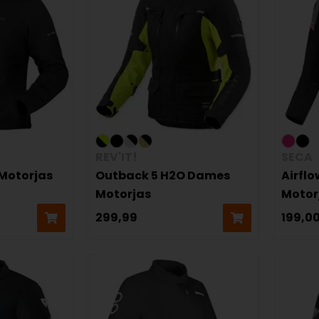
REV'IT!
SECA
Motorjas
Outback 5 H2O Dames
Airflo
Motorjas
Motor
299,99
199,0