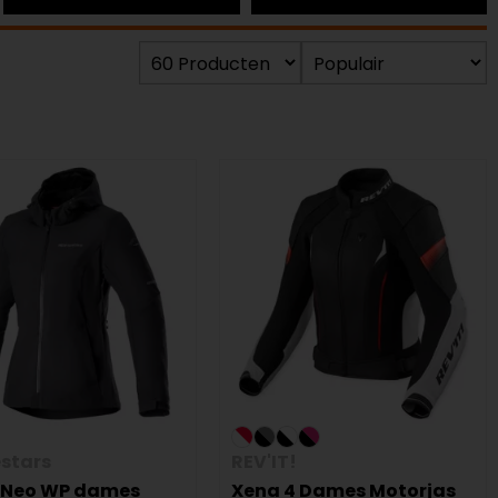
estars
REV'IT!
a Neo WP dames
Xena 4 Dames Motorjas