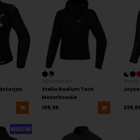
Alpinestars
Rusty 
 Motorjas
Stella Radium Tech
Joyce
Motorhoodie
199,95
339,9
NIEUW