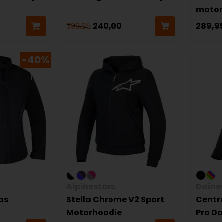
motor
399,95
240,00
289,9
-40%
Alpinestars
Daine
as
Stella Chrome V2 Sport
Centr
Motorhoodie
Pro D