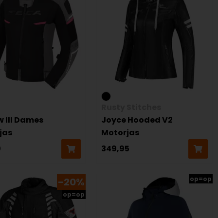
Rusty Stitches
w III Dames
Joyce Hooded V2
jas
Motorjas
0
349,95
op=op
-20%
op=op