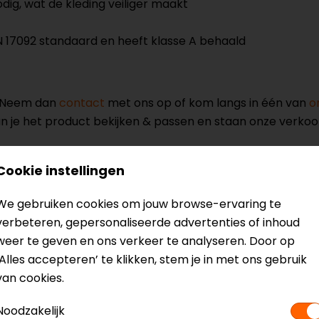
dig, wat de kleding veiliger maakt
EN 17092 standaard en heeft klasse A behaald
? Neem dan
contact
met ons op of kom langs in één van
o
kun je het product bekijken & passen en staan onze verko
Cookie instellingen
We gebruiken cookies om jouw browse-ervaring te
verbeteren, gepersonaliseerde advertenties of inhoud
rjas
Model
weer te geven en ons verkeer te analyseren. Door op
Kleur
‘Alles accepteren’ te klikken, stem je in met ons gebruik
Certificeringsklass
van cookies.
Membraan
Seizoen
Noodzakelijk