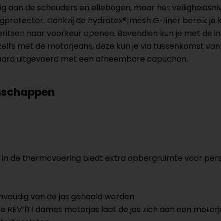
g aan de schouders en ellebogen, maar het veiligheidsn
gprotector. Dankzij de hydratex®|mesh G-liner bereik j
ieritsen naar voorkeur openen. Bovendien kun je met de 
zelfs met de motorjeans, deze kun je via tussenkomst van
daard uitgevoerd met een afneembare capuchon.
enschappen
 in de thermovoering biedt extra opbergruimte voor pers
voudig van de jas gehaald worden
ze REV’IT! dames motorjas laat de jas zich aan een moto