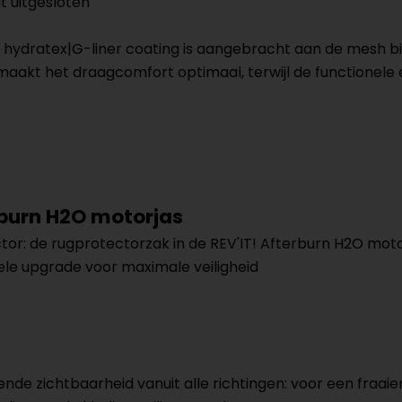
dt uitgesloten
 hydratex|G-liner coating is aangebracht aan de mesh bi
maakt het draagcomfort optimaal, terwijl de functionele
rburn H2O motorjas
or: de rugprotectorzak in de REV'IT! Afterburn H2O mot
ele upgrade voor maximale veiligheid
nde zichtbaarheid vanuit alle richtingen: voor een fraa