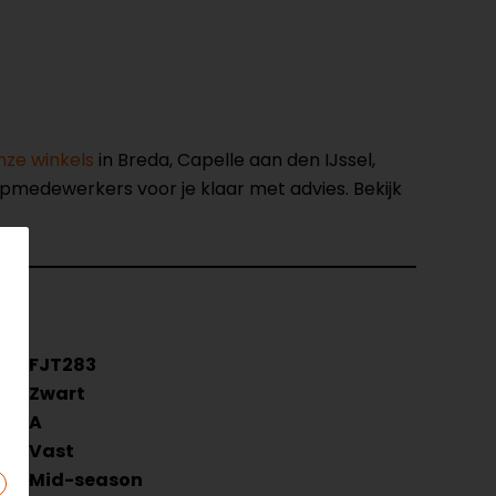
nze winkels
in Breda, Capelle aan den IJssel,
opmedewerkers voor je klaar met advies. Bekijk
FJT283
Zwart
e
A
Vast
Mid-season