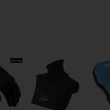
op=op