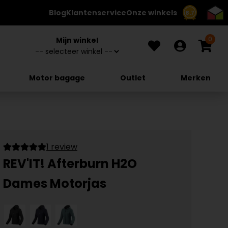
Blog
Klantenservice
Onze winkels
8.7
0
Mijn winkel
Motor bagage
Outlet
Merken
1 review
REV'IT! Afterburn H2O
Dames Motorjas