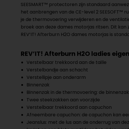
SEESMART™ protectoren zijn standaard aanwezi
het aanbrengen van de CE-level 2 SEESOFT™ ru
je de thermovoering verwijderen en de ventilat
broek aan deze dames motorjas ritsen. Dit kan 
REV’IT! Afterburn H2O dames motorjas is stan
REV’IT! Afterburn H2O ladies eig
Verstelbaar trekkoord aan de taille
Verstelbandje aan schacht
Verstellipje aan onderarm
Binnenzak
Binnenzak in de thermovoering: de binnenzak
Twee steekzakken aan voorzijde
Verstelbaar trekkoord aan capuchon
Afneembare capuchon: de capuchon kan een
Jeanslus: met de lus aan de onderrug van de