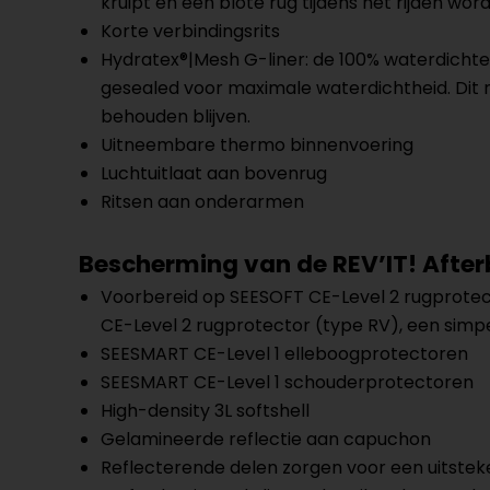
kruipt en een blote rug tijdens het rijden wor
Korte verbindingsrits
Hydratex®|Mesh G-liner: de 100% waterdichte
gesealed voor maximale waterdichtheid. Dit 
behouden blijven.
Uitneembare thermo binnenvoering
Luchtuitlaat aan bovenrug
Ritsen aan onderarmen
Bescherming van de REV’IT! Afte
Voorbereid op SEESOFT CE-Level 2 rugprotect
CE-Level 2 rugprotector (type RV), een simp
SEESMART CE-Level 1 elleboogprotectoren
SEESMART CE-Level 1 schouderprotectoren
High-density 3L softshell
Gelamineerde reflectie aan capuchon
Reflecterende delen zorgen voor een uitsteke