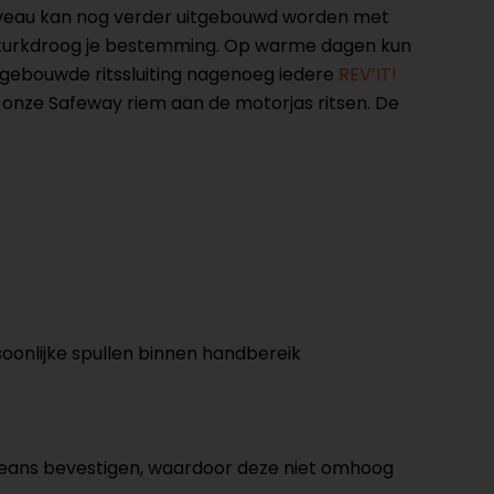
iveau kan nog verder uitgebouwd worden met
e kurkdroog je bestemming. Op warme dagen kun
ingebouwde ritssluiting nagenoeg iedere
REV’IT!
 onze Safeway riem aan de motorjas ritsen. De
oonlijke spullen binnen handbereik
rjeans bevestigen, waardoor deze niet omhoog