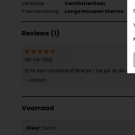
Ventilatie
Ventilatieritsen
Thermovoering
Lange mouwen thermo
Reviews (1)
08-04-2021
Echt een ontzettend fijne jas ! De jas zit als e
- Jansen
Voorraad
Kleur:
Zwart