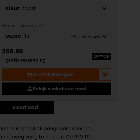
Kleur:
Zwart
Wat is mijn maat?
Maat:
L34
1 tot 2 werkdagen
269,99
OP=OP
+ gratis verzending
In winkelwagen
Bekijk winkelvoorraad
Voorraad
loeden is specifiek aangepast voor de
 onderweg veilig te houden. De REV’IT!