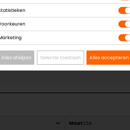
Waterdicht
Statistieken
Voorkeuren
Marketing
Alles afwijzen
Selectie toestaan
Alles accepteren
en gewone jas, je merkt niet eens dat het een motorjas is.
Maat:
L34