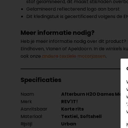
stof gelamineerd, dit maakt stiknaden overbo
Gelamineerd reflecterend logo aan borst
Dit kledingstuk is gecertificeerd volgens de 
Meer informatie nodig?
Heb je meer informatie nodig over dit product
Eindhoven, Vianen of Apeldoorn. In de winkels 
ook onze
andere textiele motorjassen
.
Specificaties
Naam
Afterburn H2O Dames Moto
Merk
REV'IT!
Aanritsbaar
Korte rits
Materiaal
Textiel, Softshell
Rijstijl
Urban