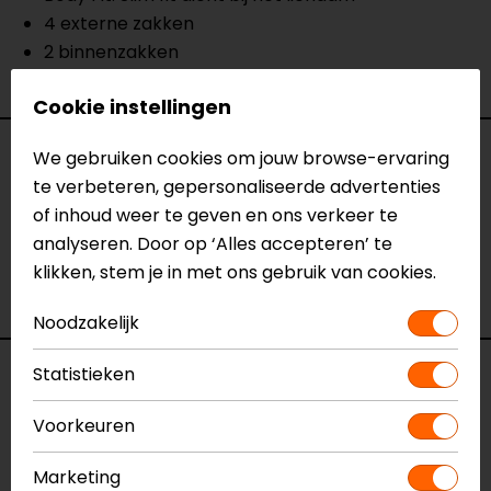
4 externe zakken
2 binnenzakken
1 portemonneezak
Cookie instellingen
Specificaties
We gebruiken cookies om jouw browse-ervaring
te verbeteren, gepersonaliseerde advertenties
of inhoud weer te geven en ons verkeer te
Naam
Lady Garrisson
analyseren. Door op ‘Alles accepteren’ te
Model
STB951
klikken, stem je in met ons gebruik van cookies.
Merk
Segura
Kleur
Blauw
Noodzakelijk
Statistieken
Reviews (1)
Voorkeuren
Marketing
31-05-2021