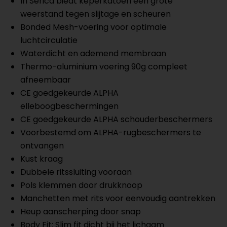
In Serica biedt keperkatoen een grote
weerstand tegen slijtage en scheuren
Bonded Mesh-voering voor optimale
luchtcirculatie
Waterdicht en ademend membraan
Thermo-aluminium voering 90g compleet
afneembaar
CE goedgekeurde ALPHA
elleboogbeschermingen
CE goedgekeurde ALPHA schouderbeschermers
Voorbestemd om ALPHA-rugbeschermers te
ontvangen
Kust kraag
Dubbele ritssluiting vooraan
Pols klemmen door drukknoop
Manchetten met rits voor eenvoudig aantrekken
Heup aanscherping door snap
Body Fit: Slim fit dicht bij het lichaam