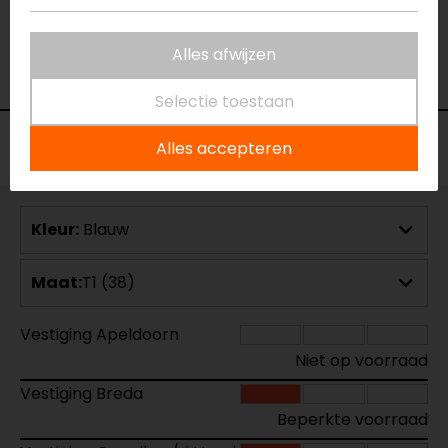
geen toelichting gegeven
Alles afwijzen
- Gijsen
Selectie toestaan
Voorraad
Alles accepteren
Kleur:
Blauw
Maat:
T1 (38)
Vestiging Apeldoorn
Niet op voorraad
Vestiging Breda
Beperkte voorraad