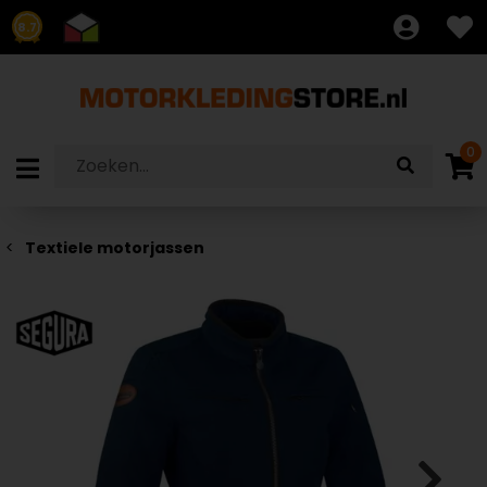
8.7
0
Textiele motorjassen