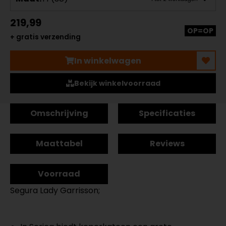
219,99
OP=OP
+ gratis verzending
In winkelwagen
Bekijk winkelvoorraad
Omschrijving
Specificaties
Maattabel
Reviews
Voorraad
Segura Lady Garrisson;