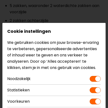
5 zakken, waaronder 2 waterdichte zakken aan
voorzijde
2 zakken achterzijde
1 kaartvak op de mouw
Cookie instellingen
4 binnenzakken
We gebruiken cookies om jouw browse-ervaring
Verstelbaar aan taille, manchetten en kraag
te verbeteren, gepersonaliseerde advertenties
of inhoud weer te geven en ons verkeer te
Elastische manchetten
analyseren. Door op ‘Alles accepteren’ te
Afneembare hoge kraag
klikken, stem je in met ons gebruik van cookies.
Korte verbindingsrits
Noodzakelijk
CE EN17092, AA
Statistieken
Meer informatie nodig?
Heb je meer informatie nodig over dit product?
Voorkeuren
Neem dan
contact
met ons op of kom langs in één