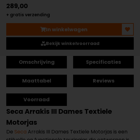
289,00
+ gratis verzending
In winkelwagen
Bekijk winkelvoorraad
Omschrijving
Specificaties
Maattabel
Reviews
Voorraad
Seca Arrakis III Dames Textiele
Motorjas
De
Seca
Arrakis III Dames Textiele Motorjas is een
stijlvolle en functionele touringjas die ontworpen is