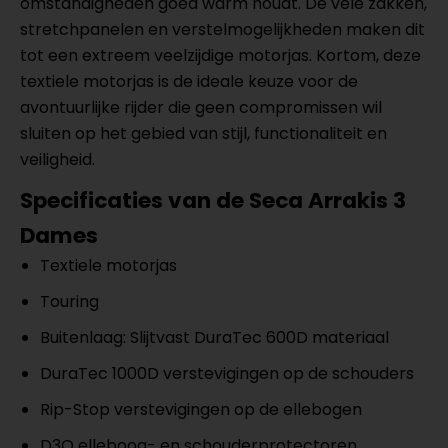
omstandigheden goed warm houdt. De vele zakken,
stretchpanelen en verstelmogelijkheden maken dit
tot een extreem veelzijdige motorjas. Kortom, deze
textiele motorjas is de ideale keuze voor de
avontuurlijke rijder die geen compromissen wil
sluiten op het gebied van stijl, functionaliteit en
veiligheid.
Specificaties van de Seca Arrakis 3
Dames
Textiele motorjas
Touring
Buitenlaag: Slijtvast DuraTec 600D materiaal
DuraTec 1000D verstevigingen op de schouders
Rip-Stop verstevigingen op de ellebogen
D3O elleboog- en schouderprotectoren