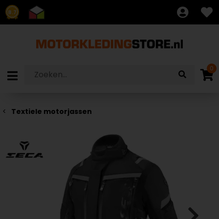
8.7
0
Textiele motorjassen