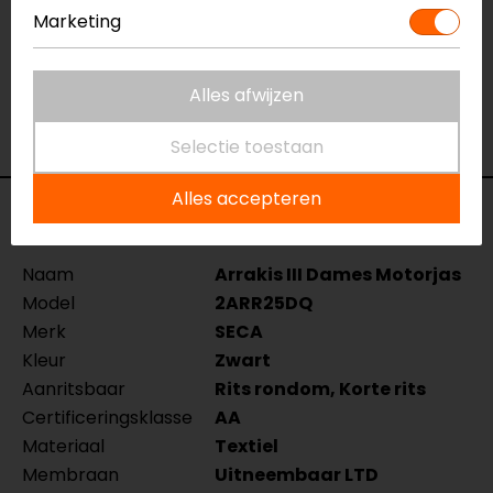
van
onze winkels
in Breda, Capelle aan den IJssel,
Marketing
Eindhoven, Vianen of Apeldoorn. In de winkels kun je
het product bekijken & passen en staan onze
Alles afwijzen
verkoopmedewerkers voor je klaar met advies.
Bekijk ook onze andere
textiele motorjassen.
Selectie toestaan
Alles accepteren
Specificaties
Naam
Arrakis III Dames Motorjas
Model
2ARR25DQ
Merk
SECA
Kleur
Zwart
Aanritsbaar
Rits rondom, Korte rits
Certificeringsklasse
AA
Materiaal
Textiel
Membraan
Uitneembaar LTD