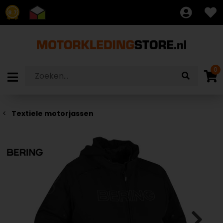
8.7
0
Textiele motorjassen