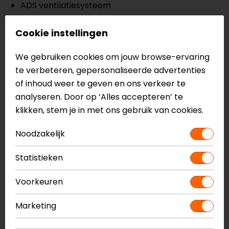
ADS ventilatiesysteem
Afneembare capuchon
Twee buitenzakken
Cookie instellingen
Portemoneezak
We gebruiken cookies om jouw browse-ervaring
Één binnenzak
te verbeteren, gepersonaliseerde advertenties
Reflecterende details
of inhoud weer te geven en ons verkeer te
Dubbele ritssluiting aan de voorzijde
analyseren. Door op ‘Alles accepteren’ te
Hoog ademend vermogen
klikken, stem je in met ons gebruik van cookies.
CE level 1 elleboog- en schouder protectoren
Voorbereid voor rugprotector
Noodzakelijk
Niveau A
Statistieken
Meer informatie nodig?
Voorkeuren
Heb je meer informatie nodig over dit product?
Neem dan
contact
met ons op of kom langs in één
Marketing
van
onze winkels
in Breda, Capelle aan den IJssel,
Eindhoven, Vianen of Apeldoorn. In de winkels kun je