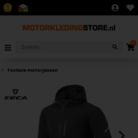
8.7
0
Textiele motorjassen