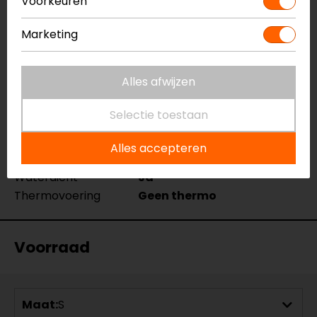
Voorkeuren
Merk
SECA
Kleur
Zwart
Marketing
Aanritsbaar
Korte rits
Certificeringsklasse
A
Alles afwijzen
Materiaal
Softshell
Membraan
Gelamineerd
Selectie toestaan
Rijstijl
Urban, Touring
Seizoen
Mid-season
Alles accepteren
Ventilatie
Ventilatieritsen
Waterdicht
Ja
Thermovoering
Geen thermo
Voorraad
Maat:
S