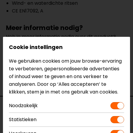
Wind- en waterdichte ritsen
CE EN17092, A
Meer informatie nodig?
Heb je meer informatie nodig over dit product?
Neem dan
contact
met ons op of kom langs in één
Cookie instellingen
van
onze winkels
in Breda, Capelle aan den IJssel,
Eindhoven, Vianen of Apeldoorn. In de winkels kun je
We gebruiken cookies om jouw browse-ervaring
het product bekijken & passen en staan onze
te verbeteren, gepersonaliseerde advertenties
verkoopmedewerkers voor je klaar met advies.
of inhoud weer te geven en ons verkeer te
Bekijk ook onze andere
textiele motorjassen.
analyseren. Door op ‘Alles accepteren’ te
klikken, stem je in met ons gebruik van cookies.
Noodzakelijk
Specificaties
Statistieken
Naam
District Motorjas
Model
2DIS25MQ