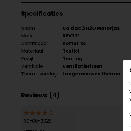
Specificaties
Naam
Voltiac 3 H2O Motorjas
Merk
REV'IT!
Aanritsbaar
Korte rits
Materiaal
Textiel
Rijstijl
Touring
Ventilatie
Ventilatieritsen
Thermovoering
Lange mouwen thermo
Reviews (4)
30-06-2026