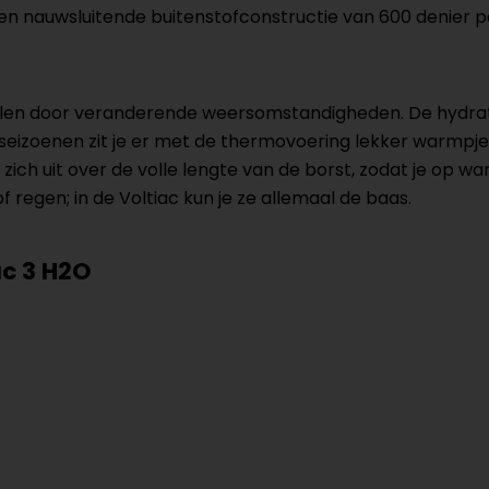
en nauwsluitende buitenstofconstructie van 600 denier 
rvallen door veranderende weersomstandigheden. De hydra
zoenen zit je er met de thermovoering lekker warmpjes bi
ich uit over de volle lengte van de borst, zodat je op 
 regen; in de Voltiac kun je ze allemaal de baas.
ac 3 H2O