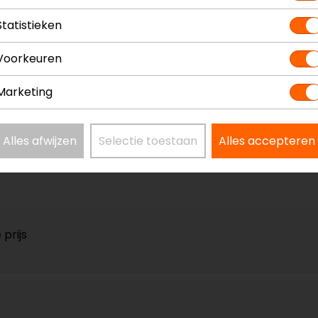
Statistieken
Voorkeuren
Marketing
ast. vooralsnog geen problemen mee. Tijd zal het leren, m
Alles afwijzen
Selectie toestaan
Alles accepteren
prijs