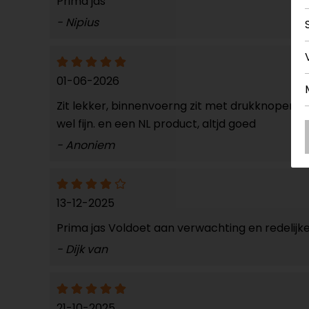
Prima jas
- Nipius
01-06-2026
Zit lekker, binnenvoerng zit met drukknopen v
wel fijn. en een NL product, altjd goed
- Anoniem
13-12-2025
Prima jas Voldoet aan verwachting en redelijke 
- Dijk van
21-10-2025