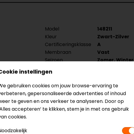
Model
148211
Kleur
Zwart-Zilver
Certificeringsklasse
A
Membraan
Vast
Seizoen
Zomer, Winter
Waterdicht
Ja
Cookie instellingen
We gebruiken cookies om jouw browse-ervaring te
verbeteren, gepersonaliseerde advertenties of inhoud
weer te geven en ons verkeer te analyseren. Door op
‘Alles accepteren’ te klikken, stem je in met ons gebruik
van cookies.
Noodzakelijk