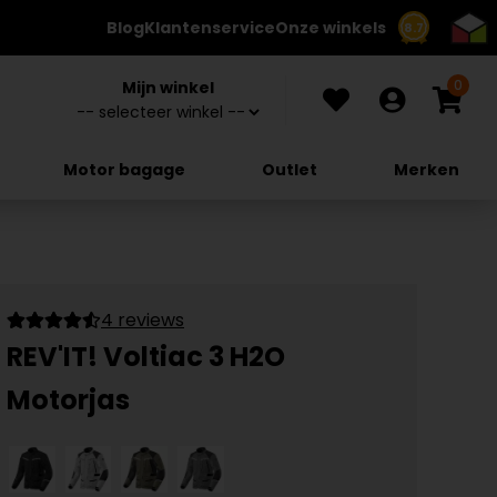
Blog
Klantenservice
Onze winkels
8.7
0
Mijn winkel
Motor bagage
Outlet
Merken
4 reviews
REV'IT! Voltiac 3 H2O
Motorjas