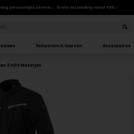
 dag persoonlijke service
Gratis verzending vanaf €50.-
hoenen
Schoenen & laarzen
Accessoires
tiac 3 H2O Motorjas