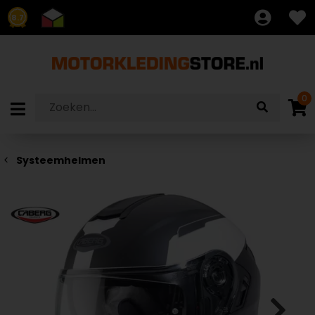
8.7
0
Systeemhelmen