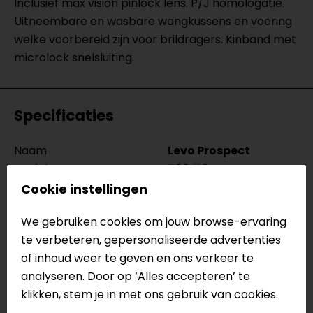
Inclusief max vision pinlock lens. P/J homologatie.
Uitneembare en wasbare wangkussens en voering
welke voorbereid zijn voor brildragers. Kinband met
microlock snelsluiting.
Specificaties
Naam
Levo Prospect
Model
766.1164
Merk
Caberg
Cookie instellingen
Kleur
Wit
We gebruiken cookies om jouw browse-ervaring
Certificering
ECE 22.05
te verbeteren, gepersonaliseerde advertenties
Communicatie
Universeel voorbereid
of inhoud weer te geven en ons verkeer te
Kinbandsluiting
Ratelsluiting
analyseren. Door op ‘Alles accepteren’ te
Materiaal
Glasvezel (mix)
klikken, stem je in met ons gebruik van cookies.
Pinlock
Inbegrepen