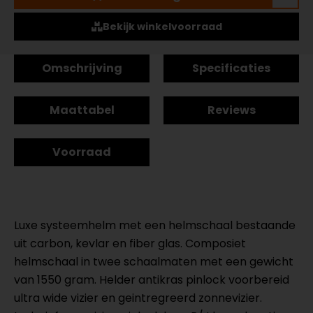
Bekijk winkelvoorraad
Omschrijving
Specificaties
Maattabel
Reviews
Voorraad
Luxe systeemhelm met een helmschaal bestaande
uit carbon, kevlar en fiber glas. Composiet
helmschaal in twee schaalmaten met een gewicht
van 1550 gram. Helder antikras pinlock voorbereid
ultra wide vizier en geintregreerd zonnevizier.