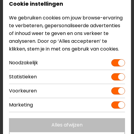
Cookie instellingen
Meerdere luchtinlaten
Meerdere luchtuitlaten
We gebruiken cookies om jouw browse-ervaring
Beroemde rode vergrendelclips
te verbeteren, gepersonaliseerde advertenties
Uitneembare en wasbare binnenvoering
of inhoud weer te geven en ons verkeer te
Sneldrogende antibacteriële binnenvoering
analyseren. Door op ‘Alles accepteren’ te
Geschikt voor brildragers
klikken, stem je in met ons gebruik van cookies.
Voorbereid voor communicatiesysteem
Optimale ventilatie
Noodzakelijk
Meer informatie nodig?
Statistieken
Heb je meer informatie nodig over dit product?
Neem dan
contact
met ons op of kom langs in één
Voorkeuren
van
onze winkels
in Breda, Capelle aan den IJssel,
Marketing
Eindhoven, Vianen of Apeldoorn. In de winkels kun je
het product bekijken & passen en staan onze
verkoopmedewerkers voor je klaar met advies.
Alles afwijzen
Bekijk onze andere
systeemhelmen.