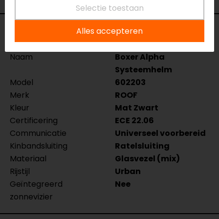
Selectie toestaan
Specificaties
Alles accepteren
Naam
Boxer Alpha
Systeemhelm
Model
602203
Merk
ROOF
Kleur
Mat Zwart
Certificering
ECE 22.06
Communicatie
Universeel voorbereid
Kinbandsluiting
Ratelsluiting
Materiaal
Glasvezel (mix)
Rijstijl
Urban
Geïntegreerd
Nee
zonnevizier