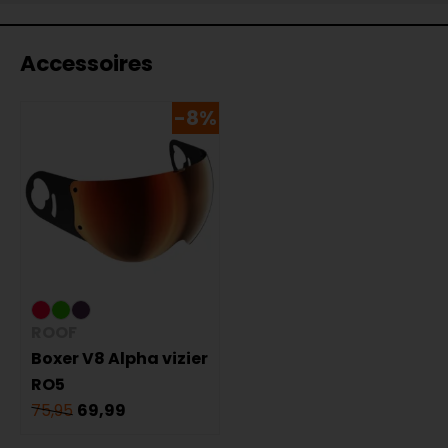
Accessoires
-8%
ROOF
Boxer V8 Alpha vizier
RO5
75,95
69,99