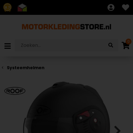
8.7
0
Systeemhelmen