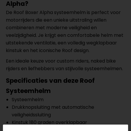
Alpha?
De Roof Boxer Alpha systeemhelm is perfect voor
motorrijders die een unieke uitstraling willen
combineren met moderne veiligheid en
veelzijdigheid. Je krijgt een comfortabele helm met
uitstekende ventilatie, een volledig wegklapbaar
kinstuk en het iconische Roof design.
Een ideale keuze voor custom riders, naked bike
rijders en liefhebbers van stijlvolle systeemhelmen.
Specificaties van deze Roof
Systeemhelm
Systeemhelm
Drukknopsluiting met automatische
veiligheidssluiting
Kinstuk 180 graden overklapbaar
ECE 22.06