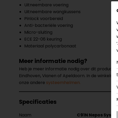
Uitneembare voering
Uitneembare wangkussens
Pinlock voorbereid
Anti-bacteriële voering
Micro-sluiting
ECE 22-06 keuring
Materiaal polycarbonaat
Meer informatie nodig?
Heb je meer informatie nodig over dit product
Eindhoven, Vianen of Apeldoorn. In de winkels 
onze andere
systeemhelmen.
Specificaties
Naam
C91N Nepos Syst