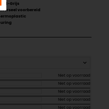
art-Grijs
iverseel voorbereid
ermoplastic
uring
Niet op voorraad
Niet op voorraad
Niet op voorraad
Niet op voorraad
Niet op voorraad