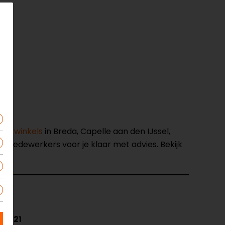
nze winkels
in Breda, Capelle aan den IJssel,
opmedewerkers voor je klaar met advies. Bekijk
53021