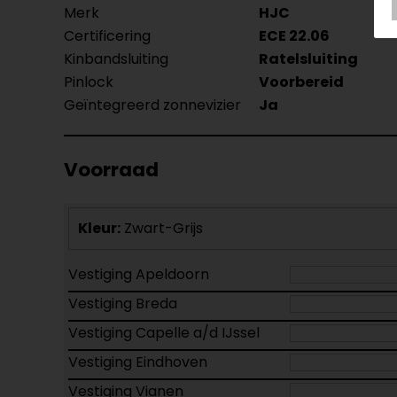
Merk
HJC
Certificering
ECE 22.06
Kinbandsluiting
Ratelsluiting
Pinlock
Voorbereid
Geïntegreerd zonnevizier
Ja
Voorraad
Kleur:
Zwart-Grijs
Vestiging Apeldoorn
Vestiging Breda
Vestiging Capelle a/d IJssel
Vestiging Eindhoven
Vestiging Vianen