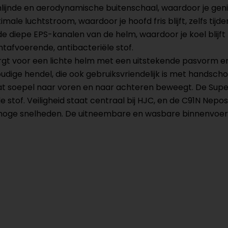
de en aerodynamische buitenschaal, waardoor je geniet 
ale luchtstroom, waardoor je hoofd fris blijft, zelfs tijd
e diepe EPS-kanalen van de helm, waardoor je koel blijft 
tafvoerende, antibacteriële stof.
gt voor een lichte helm met een uitstekende pasvorm 
udige hendel, die ook gebruiksvriendelijk is met handsc
 soepel naar voren en naar achteren beweegt. De Supe
 stof. Veiligheid staat centraal bij HJC, en de C91N Nep
 bij hoge snelheden. De uitneembare en wasbare binnenvoe