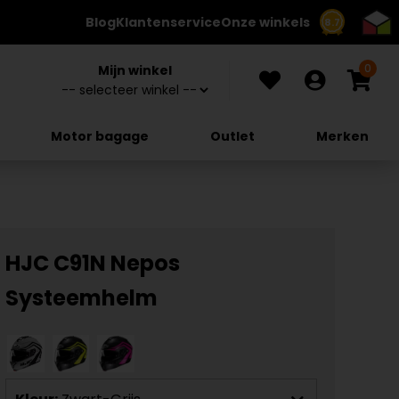
Blog
Klantenservice
Onze winkels
8.7
0
Mijn winkel
Motor bagage
Outlet
Merken
HJC C91N Nepos
Systeemhelm