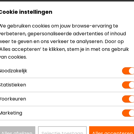
Cookie instellingen
We gebruiken cookies om jouw browse-ervaring te
verbeteren, gepersonaliseerde advertenties of inhoud
weer te geven en ons verkeer te analyseren. Door op
‘Alles accepteren’ te klikken, stem je in met ons gebruik
van cookies.
Noodzakelijk
? Neem dan
contact
met ons op of kom langs in één van
o
Statistieken
kun je het product bekijken & passen en staan onze verko
Voorkeuren
Marketing
eemhelm
Model
13
Alles afwijzen
Selectie toestaan
Alles accepteren