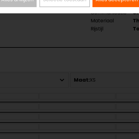
Kleur
Zw
Communicatie
Un
Materiaal
Th
Rijstijl
To
Maat:
XS