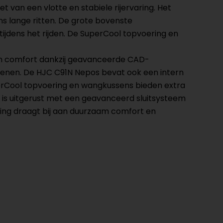
van een vlotte en stabiele rijervaring. Het
ens lange ritten. De grote bovenste
tijdens het rijden. De SuperCool topvoering en
en comfort dankzij geavanceerde CAD-
hoenen. De HJC C91N Nepos bevat ook een intern
rCool topvoering en wangkussens bieden extra
os is uitgerust met een geavanceerd sluitsysteem
ring draagt bij aan duurzaam comfort en