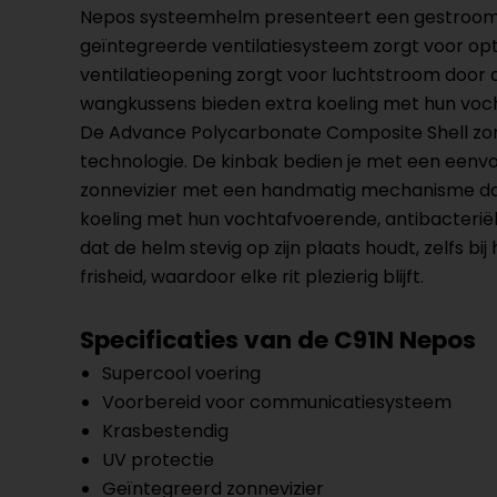
Nepos systeemhelm presenteert een gestroomlijn
geïntegreerde ventilatiesysteem zorgt voor optim
ventilatieopening zorgt voor luchtstroom door d
wangkussens bieden extra koeling met hun voch
De Advance Polycarbonate Composite Shell zor
technologie. De kinbak bedien je met een eenvo
zonnevizier met een handmatig mechanisme dat
koeling met hun vochtafvoerende, antibacteriële
dat de helm stevig op zijn plaats houdt, zelfs
frisheid, waardoor elke rit plezierig blijft.
Specificaties van de C91N Nepos
Supercool voering
Voorbereid voor communicatiesysteem
Krasbestendig
UV protectie
Geïntegreerd zonnevizier