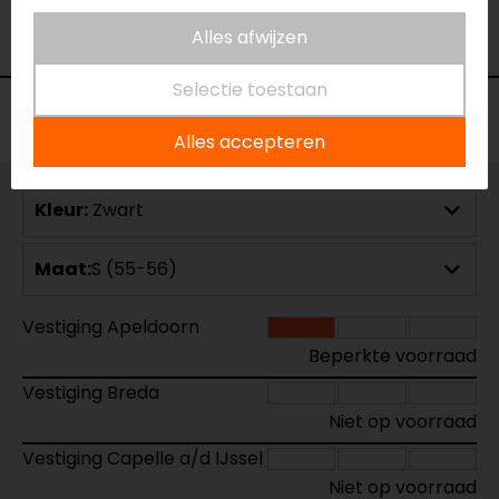
Rijstijl
Klassiek
Alles afwijzen
Geïntegreerd zonnevizier
Ja
Selectie toestaan
Voorraad
Alles accepteren
Kleur:
Zwart
Maat:
S (55-56)
Vestiging Apeldoorn
Beperkte voorraad
Vestiging Breda
Niet op voorraad
Vestiging Capelle a/d IJssel
Niet op voorraad