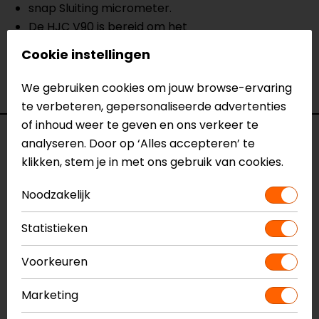
snap Sluiting micrometer.
De HJC V90 is bereid om het
communicatiesysteem SMART HJC Bluetooth te
Cookie instellingen
integreren (apart verkrijgbaar).
We gebruiken cookies om jouw browse-ervaring
te verbeteren, gepersonaliseerde advertenties
of inhoud weer te geven en ons verkeer te
Specificaties
analyseren. Door op ‘Alles accepteren’ te
klikken, stem je in met ons gebruik van cookies.
Naam
V90 Solid
Noodzakelijk
Model
135.1910
Merk
HJC
Statistieken
Kleur
Zwart
Certificering
ECE 22.05
Voorkeuren
Communicatie
Universeel voorbereid
Kinbandsluiting
Ratelsluiting
Marketing
Materiaal
Glasvezel (mix)