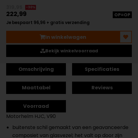
319,95
-30%
222,99
OP=OP
Je bespaart 96,96 + gratis verzending
In winkelwagen
Bekijk winkelvoorraad
Omschrijving
Specificaties
Maattabel
Reviews
Voorraad
Motorhelm HJC, V90
buitenste schil gemaakt van een geavanceerde
composiet van glasvezel;
het valt op door zijn