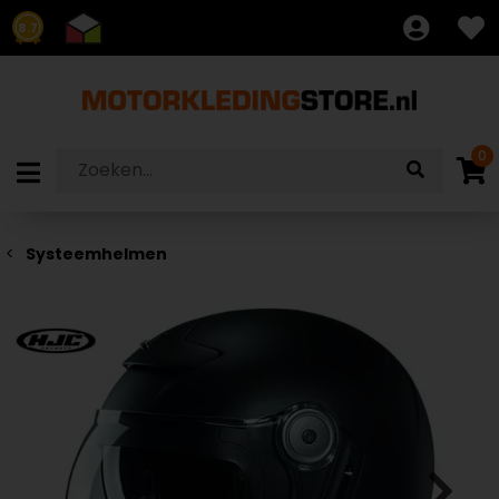
8.7
0
Systeemhelmen