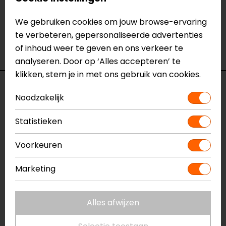
Eindhoven, Vianen of Apeldoorn. In de winkels kun je
het product bekijken & passen en staan onze
We gebruiken cookies om jouw browse-ervaring
verkoopmedewerkers voor je klaar met advies.
te verbeteren, gepersonaliseerde advertenties
Bekijk ook onze andere
of inhoud weer te geven en ons verkeer te
systeemhelmen
.
analyseren. Door op ‘Alles accepteren’ te
klikken, stem je in met ons gebruik van cookies.
Specificaties
Noodzakelijk
Naam
EVO GT SEAN
Statistieken
Model
HE8913
Merk
Shark
Voorkeuren
Kleur
Zwart-Zilver-Blauw
Certificering
ECE 22.05
Marketing
Communicatie
Universeel voorbereid
Kinbandsluiting
Ratelsluiting
Alles afwijzen
Materiaal
Thermoplastic
Pinlock
Inbegrepen