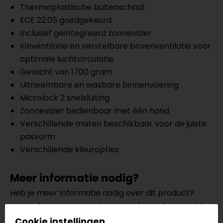
Thermoplastische buitenschaal
ECE 22.05 goedgekeurd
Inclusief geïntegreerd zonnevizier
Kinventilatie en verstelbare bovenventilatie voor
optimale luchtcirculatie
Gewicht van 1700 gram
Uitneembare en wasbare binnenvoering
Microlock 2 snelsluiting
Zonnevizier bedienbaar met één hand
Verschillende maten beschikbaar voor de juiste
pasvorm
Verschillende kleuropties
Meer informatie nodig?
Heb je meer informatie nodig over dit product?
Neem dan
contact
met ons op of kom langs in één
van
onze winkels
in Breda, Capelle aan den IJssel,
Cookie instellingen