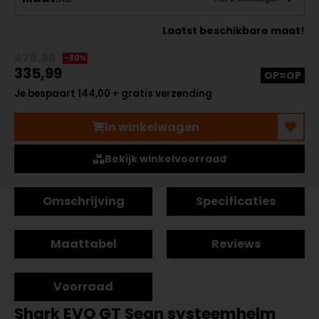
Laatst beschikbare maat!
479,99
-30%
335,99
OP=OP
Je bespaart 144,00 + gratis verzending
In winkelwagen
Bekijk winkelvoorraad
Omschrijving
Specificaties
Maattabel
Reviews
Voorraad
Shark EVO GT Sean systeemhelm