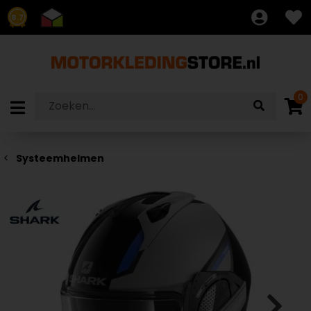
8.7
0
Systeemhelmen