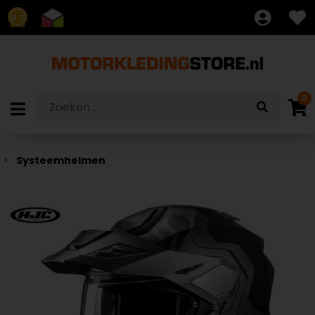
8.7
0
Systeemhelmen