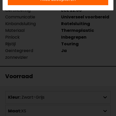
Kleur
Zwart-Grijs
Certificering
ECE 22.06
Communicatie
Universeel voorbereid
Kinbandsluiting
Ratelsluiting
Materiaal
Thermoplastic
Pinlock
Inbegrepen
Rijstijl
Touring
Geïntegreerd
Ja
zonnevizier
Voorraad
Kleur:
Zwart-Grijs
Maat:
XS