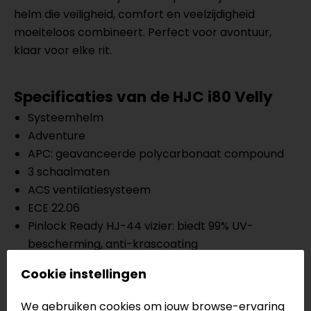
helm die veiligheid, comfort en veelzijdigheid
moeiteloos combineert. Perfect voor avontuur,
klaar voor elke rit.
Specificaties van de HJC i80 Velly
Systeemhelm
Adventure
APC: geavanceerde polycarbonaat compound
3 schaalmaten
ACS ventilatiesysteem
ECE 22.06
Pinlock Ready HJ-44 vizier: biedt 99% UV-
bescherming, anti-krascoating
Zonnevizier inbegrepen
Cookie instellingen
Uitneembare binnenvoering, vochtafvoerend
Ratelsluiting
We gebruiken cookies om jouw browse-ervaring