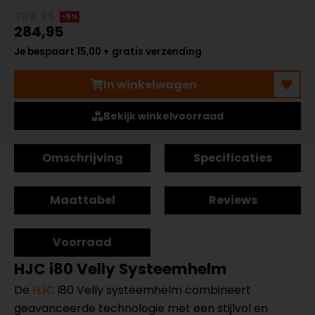
299,95
-5%
284,95
Je bespaart 15,00 + gratis verzending
In winkelwagen
Bekijk winkelvoorraad
Omschrijving
Specificaties
Maattabel
Reviews
Voorraad
HJC i80 Velly Systeemhelm
De
HJC
i80 Velly systeemhelm combineert
geavanceerde technologie met een stijlvol en