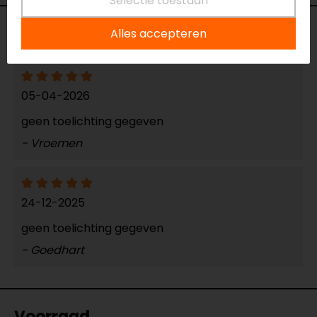
Selectie toestaan
Reviews (2)
Alles accepteren
05-04-2026
geen toelichting gegeven
- Vroemen
24-12-2025
geen toelichting gegeven
- Goedhart
Voorraad