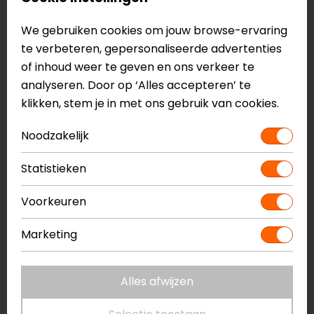
Specificaties
We gebruiken cookies om jouw browse-ervaring
te verbeteren, gepersonaliseerde advertenties
Naam
FF901 Advant X
of inhoud weer te geven en ons verkeer te
Carbon Horizon
analyseren. Door op ‘Alles accepteren’ te
Systeemhelm
klikken, stem je in met ons gebruik van cookies.
Model
569015-horizon
Merk
LS2
Noodzakelijk
Kleur
Zilver
Certificering
ECE 22.06
Statistieken
Communicatie
Universeel voorbereid
Voorkeuren
Kinbandsluiting
Ratelsluiting
Materiaal
Carbon
Marketing
Pinlock
Inbegrepen
Rijstijl
Urban, Touring
Geïntegreerd
Ja
Alles afwijzen
zonnevizier