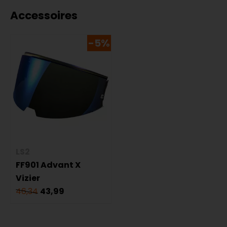
Accessoires
-5%
LS2
FF901 Advant X
Vizier
46,34
43,99