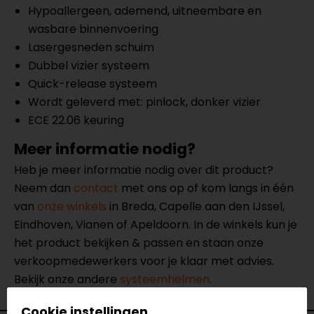
Hypoallergeen, ademend, uitneembare en
wasbare binnenvoering
Lasergesneden schuim
Dubbel vizier systeem
Quick-release systeem
Wordt geleverd met: pinlock, donker vizier
ECE 22.06 keuring
Meer informatie nodig?
Heb je meer informatie nodig over dit product?
Neem dan
contact
met ons op of kom langs in één
van
onze winkels
in Breda, Capelle aan den IJssel,
Eindhoven, Vianen of Apeldoorn. In de winkels kun je
het product bekijken & passen en staan onze
verkoopmedewerkers voor je klaar met advies.
Bekijk onze andere
systeemhelmen.
Cookie instellingen