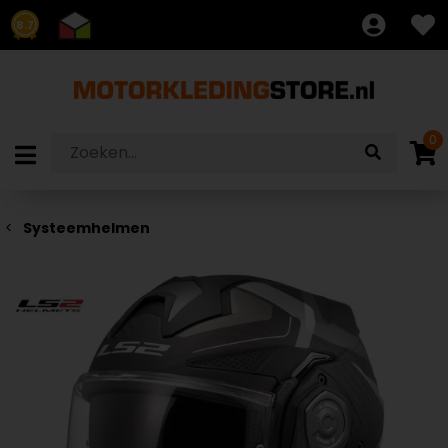
8.7
0
Systeemhelmen