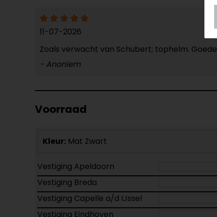
11-07-2026
Zoals verwacht van Schubert; tophelm. Goede p
- Anoniem
Voorraad
Kleur:
Mat Zwart
Vestiging Apeldoorn
Vestiging Breda
Vestiging Capelle a/d IJssel
Vestiging Eindhoven