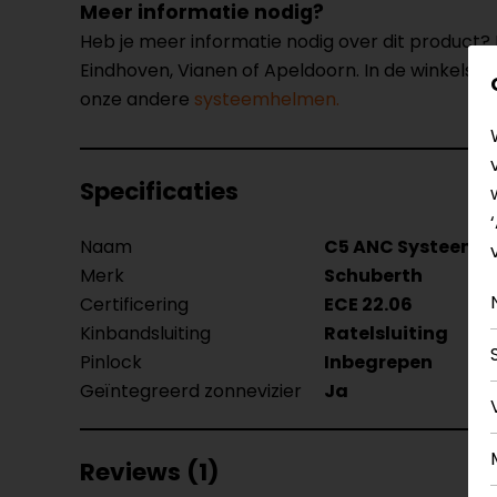
Meer informatie nodig?
Heb je meer informatie nodig over dit product
Eindhoven, Vianen of Apeldoorn. In de winkels 
onze andere
systeemhelmen.
Specificaties
Naam
C5 ANC Systeemh
Merk
Schuberth
Certificering
ECE 22.06
Kinbandsluiting
Ratelsluiting
Pinlock
Inbegrepen
Geïntegreerd zonnevizier
Ja
Reviews (1)