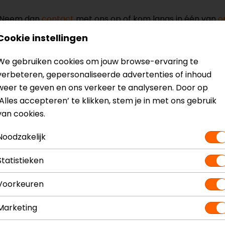
? Neem dan
contact
met ons op of kom langs in één van
o
kun je het product bekijken & passen en staan onze verko
Cookie instellingen
We gebruiken cookies om jouw browse-ervaring te
verbeteren, gepersonaliseerde advertenties of inhoud
weer te geven en ons verkeer te analyseren. Door op
‘Alles accepteren’ te klikken, stem je in met ons gebruik
elm
Model
13012
van cookies.
Kleur
Mat Z
Noodzakelijk
Communicatie
Geint
Materiaal
Glasv
Statistieken
Rijstijl
Touri
Voorkeuren
Marketing