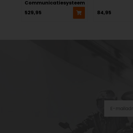
Communicatiesysteem
529,95
84,95