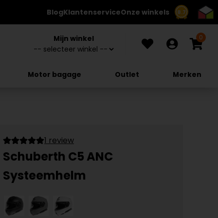
Blog
Klantenservice
Onze winkels
8.7
0
Mijn winkel
Motor bagage
Outlet
Merken
1 review
Schuberth C5 ANC
Systeemhelm