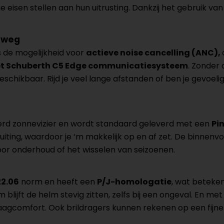
 eisen stellen aan hun uitrusting. Dankzij het gebruik va
erweg
 de mogelijkheid voor
actieve noise cancelling (ANC),
het Schuberth C5 Edge communicatiesysteem
. Zonder 
chikbaar. Rijd je veel lange afstanden of ben je gevoeli
erd zonnevizier en wordt standaard geleverd met een
Pi
iting, waardoor je ‘m makkelijk op en af zet. De binnenvoe
or onderhoud of het wisselen van seizoenen.
22.06
norm en heeft een
P/J-homologatie
, wat beteken
em blijft de helm stevig zitten, zelfs bij een ongeval. En 
aagcomfort. Ook brildragers kunnen rekenen op een fijn