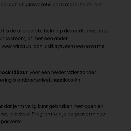
n carbon en glasvezel is deze motorhelm licht
dit is de allereerste helm op de markt met deze
dit systeem, of met een ander
g voor windruis, dan is dit systeem een enorme
nlock 120XLT
voor een helder vizier zonder
ring is antibacterieel, naadloos én
t dat je ‘m veilig kunt gebruiken met open én
met het Individual Program kun je de pasvorm naar
e pasvorm.