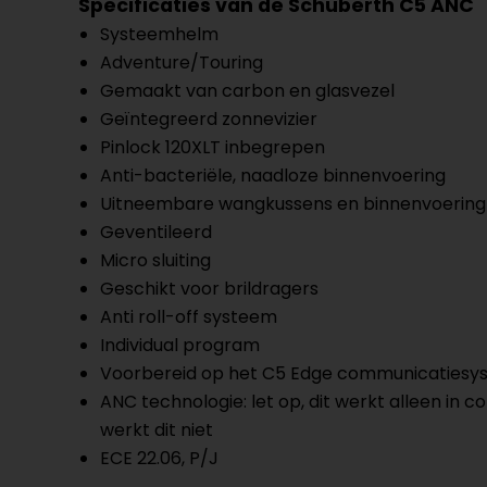
Specificaties van de Schuberth C5 ANC
Systeemhelm
Adventure/Touring
Gemaakt van carbon en glasvezel
Geïntegreerd zonnevizier
Pinlock 120XLT inbegrepen
Anti-bacteriële, naadloze binnenvoering
Uitneembare wangkussens en binnenvoering
Geventileerd
Micro sluiting
Geschikt voor brildragers
Anti roll-off systeem
Individual program
Voorbereid op het C5 Edge communicatiesy
ANC technologie: let op, dit werkt alleen 
werkt dit niet
ECE 22.06, P/J