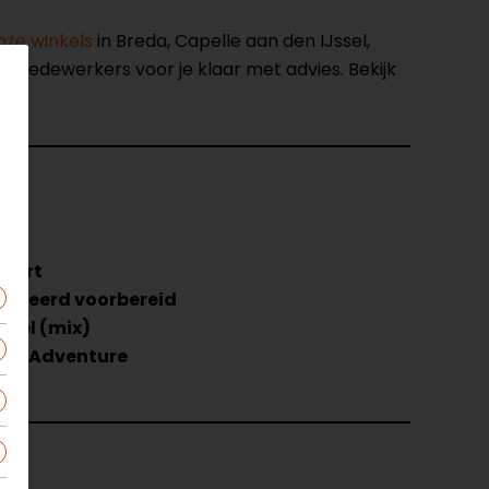
nze winkels
in Breda, Capelle aan den IJssel,
opmedewerkers voor je klaar met advies. Bekijk
57
wart
egreerd voorbereid
ezel (mix)
ng, Adventure