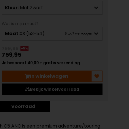
Kleur:
Mat Zwart
Wat is mijn maat?
Maat:
XS (53-54)
5 tot 7 werkdagen
799,95
-5%
759,95
Je bespaart 40,00 + gratis verzending
In winkelwagen
Bekijk winkelvoorraad
Voorraad
th C5 ANC is een premium adventure/touring