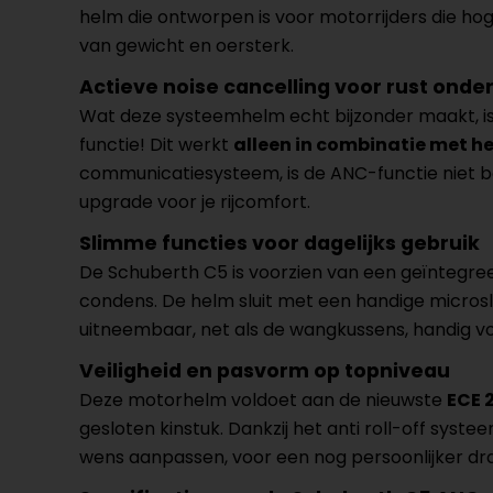
helm die ontworpen is voor motorrijders die hoge
van gewicht en oersterk.
Actieve noise cancelling voor rust ond
Wat deze systeemhelm echt bijzonder maakt, is
functie! Dit werkt
alleen in combinatie met 
communicatiesysteem, is de ANC-functie niet bes
upgrade voor je rijcomfort.
Slimme functies voor dagelijks gebruik
De Schuberth C5 is voorzien van een geïntegre
condens. De helm sluit met een handige microslu
uitneembaar, net als de wangkussens, handig vo
Veiligheid en pasvorm op topniveau
Deze motorhelm voldoet aan de nieuwste
ECE 
gesloten kinstuk. Dankzij het anti roll-off syste
wens aanpassen, voor een nog persoonlijker dr