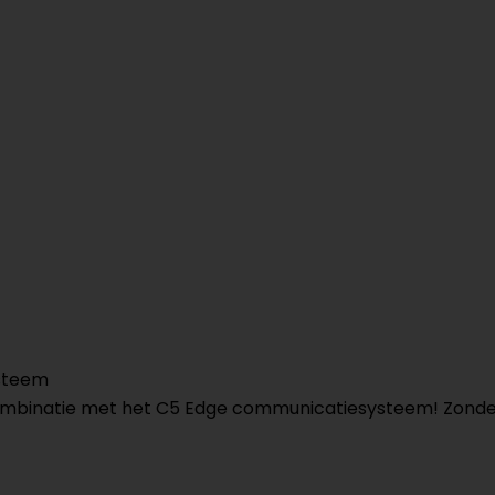
steem
in combinatie met het C5 Edge communicatiesysteem! Zo