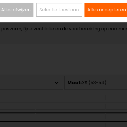
Alles afwijzen
Selectie toestaan
Alles accepteren
asvorm, fijne ventilatie en de voorbereiding op communi
Maat:
XS (53-54)