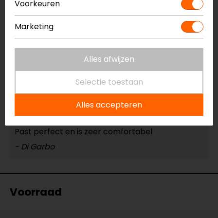
Voorkeuren
Marketing
05-03-2026
Nvt
Alles afwijzen
- Timmer
Selectie toestaan
Alles accepteren
18-11-2024
Past perfect en is zeer comfortabel
- Di Garbo
Voorraad