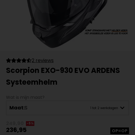
2 reviews
Scorpion EXO-930 EVO ARDENS
Systeemhelm
Wat is mijn maat?
Maat:
S
1 tot 2 werkdagen
249,90
-5%
236,95
OP=OP