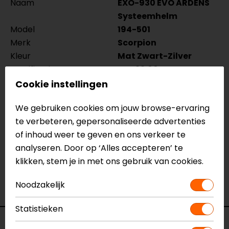
Naam
EXO-930 EVO ARDENS
Systeemhelm
Model
194-501
Merk
Scorpion
Kleur
Mat Zwart-Zilver
Certificering
ECE 22.06
Communicatie
Universeel voorbereid,
Cookie instellingen
Geintegreerd
We gebruiken cookies om jouw browse-ervaring
voorbereid
te verbeteren, gepersonaliseerde advertenties
Kinbandsluiting
Ratelsluiting
of inhoud weer te geven en ons verkeer te
Materiaal
Thermoplastic
analyseren. Door op ‘Alles accepteren’ te
Pinlock
Inbegrepen
klikken, stem je in met ons gebruik van cookies.
Rijstijl
Touring
Geïntegreerd
Ja
Noodzakelijk
zonnevizier
Statistieken
Reviews (2)