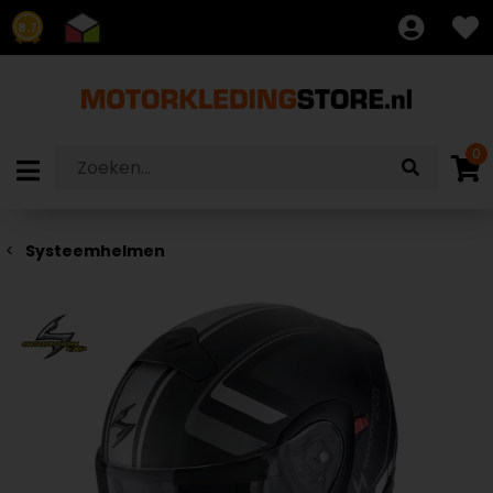
8.7
0
Systeemhelmen